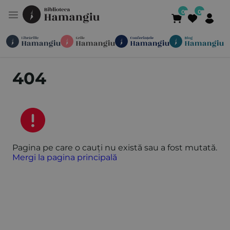
Module
Publicații
Abonamente
404
Suport
Contact
Newsletter
021 336 01 25
(L-V 09:00-
Pagina pe care o cauți nu există sau a fost mutată.
Mergi la pagina principală