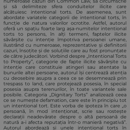
numeroase cazuri din Common Law, să circumscrie
și să delimiteze sfera conduitelor ilicite care
alcătuiesc intentional torts. De asemenea, sunt
abordate variatele categorii de intentional torts, în
funcție de natura valorilor ocrotite. Astfel, autorul
oferă un spațiu foarte larg așa-numitelor intentional
torts to persons, în alți termeni, faptelor ilicite
săvârșite cu intenție împotriva persoanei umane,
ilustrând cu numeroase, reprezentative și definitorii
cazuri, însoțite și de soluțiile care au fost pronunțate
de către judecători. Vorbind despre „Intentional Torts
to Property”, categorie de fapte ilicite săvârșite cu
intenție care constituie atingeri sau atentate la
bunurile altei persoane, autorul își centrează atenția
cu deosebire asupra a ceea ce se desemnează prin
trespass to land, care protejează posesia, în special
posesia asupra terenurilor, în toate variantele sale
posibile. Categoria „Dignitary Torts” analizează ceea
ce se numește defamation, care este în principiu tot
un intentional tort. Este vorba de ipoteza în care „o
persoană, în mod intenționat, scrie sau rostește
declarații neadevărate despre o altă persoană de
natură a-i afecta reputația într-o manieră negativă”.
Autorul abordează și unele intentional torts în