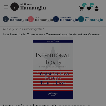
Acasă
Studii și monografii
Module
Publicații
Abonamente
Intentional torts. O cercetare a Common Law-ului American. Common
Suport
Contact
Newsletter
021 336 01 25
(L-V 09:00-
Law, Equity, Torts Law