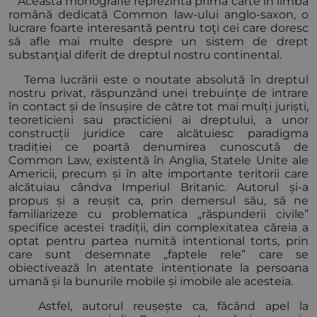
Această monografie reprezintă prima carte în limba
română dedicată Common law-ului anglo-saxon, o
lucrare foarte interesantă pentru toţi cei care doresc
să afle mai multe despre un sistem de drept
substanţial diferit de dreptul nostru continental.
Tema lucrării este o noutate absolută în dreptul
nostru privat, răspunzând unei trebuințe de intrare
în contact și de însușire de către tot mai mulți juriști,
teoreticieni sau practicieni ai dreptului, a unor
construcții juridice care alcătuiesc paradigma
tradiției ce poartă denumirea cunoscută de
Common Law, existentă în Anglia, Statele Unite ale
Americii, precum și în alte importante teritorii care
alcătuiau cândva Imperiul Britanic. Autorul și-a
propus și a reușit ca, prin demersul său, să ne
familiarizeze cu problematica „răspunderii civile”
specifice acestei tradiții, din complexitatea căreia a
optat pentru partea numită intentional torts, prin
care sunt desemnate „faptele rele” care se
obiectivează în atentate intenționate la persoana
umană și la bunurile mobile și imobile ale acesteia.
Astfel, autorul reușește ca, făcând apel la