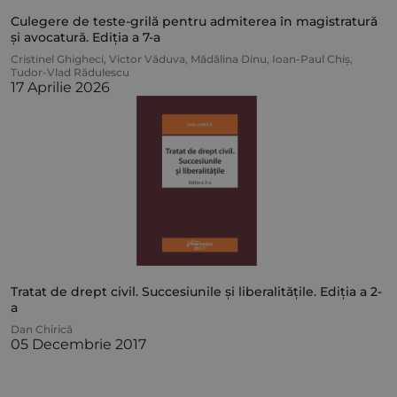
Culegere de teste-grilă pentru admiterea în magistratură
și avocatură. Ediția a 7-a
Cristinel Ghigheci
,
Victor Văduva
,
Mădălina Dinu
,
Ioan-Paul Chiș
,
Tudor-Vlad Rădulescu
17 Aprilie 2026
Tratat de drept civil. Succesiunile și liberalitățile. Ediția a 2-
a
Dan Chirică
05 Decembrie 2017