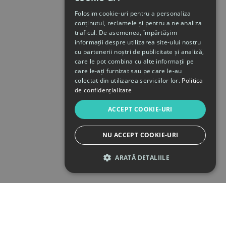
Folosim cookie-uri pentru a personaliza
conținutul, reclamele și pentru a ne analiza
traficul. De asemenea, împărtășim
informații despre utilizarea site-ului nostru
cu partenerii noștri de publicitate și analiză,
care le pot combina cu alte informații pe
care le-ați furnizat sau pe care le-au
colectat din utilizarea serviciilor lor.
Politica
de confidențialitate
ACCEPT COOKIE-URI
NU ACCEPT COOKIE-URI
ARATĂ DETALIILE
STRICT NECESARE
DE PERFORMANȚĂ
DE TARGETARE