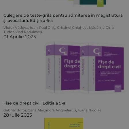
Culegere de teste-grilă pentru admiterea în magistratură
și avocatură. Ediția a 6-a
Victor Văduva
,
Ioan-Paul Chiș
,
Cristinel Ghigheci
,
Mădălina Dinu
,
Tudor-Vlad Rădulescu
01 Aprilie 2025
Fișe de drept civil. Ediția a 9-a
Gabriel Boroi
,
Carla Alexandra Anghelescu
,
Ioana Nicolae
28 Iulie 2025