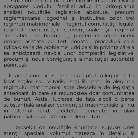
Cuprinderea relaţiilor de familie în Codul civil şi
abrogarea Codului familiei aduc în prim-planul
analizei noutăţile legislative absolute, precum
reglementarea logodnei şi instituirea celor trei
regimuri matrimoniale – regimul comunităţii legale,
regimul comunităţii convenţionale şi regimul
separaţiei de bunuri –, procedura reproducerii
umane asistate cu terţ donator, procedură care
ridică o serie de probleme juridice şi în privinţa căreia
se anticipează nevoia unor completări legislative,
precum şi noua configuraţie a instituţiei autorităţii
părinteşti.
În acest context, se remarcă faptul că legiuitorul a
lăsat soţilor sau viitorilor soţi libertate în alegerea
regimului matrimonial, spre deosebire de legislaţia
anterioară, în care se recunoştea doar comunitatea
de bunuri. Astfel, lucrarea de faţă alocă o parte
substanţială analizei convenţiei matrimoniale şi, nu
în ultimul rând, efectelor generate în plan
patrimonial de aceste noi reglementări.
Deosebit de noutăţile enunţate, supuse unei
atenţii speciale, volumul tratează în detaliu şi