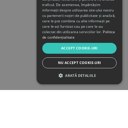
traficul. De asemenea, împărtășim
informații despre utilizarea site-ului nostru
cu partenerii noștri de publicitate și analiză,
care le pot combina cu alte informații pe
care le-ați furnizat sau pe care le-au
colectat din utilizarea serviciilor lor.
Politica
de confidențialitate
ACCEPT COOKIE-URI
NU ACCEPT COOKIE-URI
ARATĂ DETALIILE
STRICT NECESARE
DE PERFORMANȚĂ
DE TARGETARE
DE FUNCŢIONALITATE