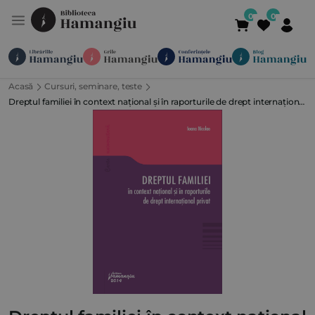
Acasă
Cursuri, seminare, teste
Module
Publicații
Abonamente
Dreptul familiei în context național și în raporturile de drept internațional
Suport
Contact
Newsletter
021 336 01 25
(L-V 09:00-
privat