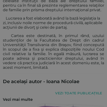
celelalte instituţii de bază ale dreptului familiei,
pentru ca în final să prezinte reglementarea relaţiilor
de familie prin prisma dreptului internaţional privat.
Lucrarea a fost elaborată având la bază legislaţia la
zi, inclusiv noile norme de procedură civilă, aplicabile
acţiunii de divorţ şi celei de partaj.
Cartea este destinată, în primul rând, uzului
studenţilor de la Facultatea de Drept din cadrul
Universităţii Transilvania din Braşov, fiind concepută
în scopul de a fixa şi explica dispoziţiile noului Cod
civil relative la familie. În egală măsură, lucrarea se
poate adresa şi practicienilor dreptului, având în
vedere că practica judiciară în acest domeniu este, la
acest moment, limitată.
De același autor -
Ioana Nicolae
VEZI TOATE PUBLICAȚIILE
Vezi mai multe