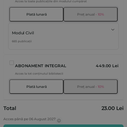
Acces la toate publicațiile din modulul cumpărat
Plată lunară
Preț anual
- 10%
Modul Civil
665 publicații
ABONAMENT INTEGRAL
449.00 Lei
Acces la tot conținutul bibliotecii
Plată lunară
Preț anual
- 10%
Total
23.00 Lei
Acces până pe 06 August 2027