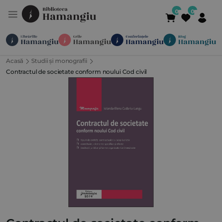
Acasă
Studii și monografii
Module
Publicații
Abonamente
Contractul de societate conform noului Cod civil
Suport
Contact
Newsletter
021 336 01 25
(L-V 09:00-