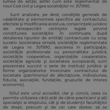
lumea de astăzi, astfel cum este reglementat de
noul Cod civil şi Legea societăţilor nr. 31/1990.
Sunt analizate, pe rând, condiţiile generale de
valabilitate şi elementele specifice ale contractului,
efectele şi modificarea acestuia, consecinţele juridice
ale nerespectării cerinţelor legale privind
constituirea societăţilor. În continuare, după
detalierea tipurilor de entităţi contractuale cu scop
lucrativ (societatea simplă, societăţile reglementate
de Legea nr. 31/1990, asocierea în participaţie,
societăţile profesionale cu personalitate juridică,
societăţile cooperative, organizaţiile cooperatiste,
societăţile agricole şi societatea europeană), sunt
prezentate succint o serie de instituţii juridice şi
forme organizatorice învecinate contractului de
societate (patrimoniul de afectaţiune, indiviziunea,
fiducia, asociaţiile, fundaţiile, grupurile de interes
economic).
Stilul este unul accesibil, clar şi concis, ceea ce
permite utilizarea cărţii atât de către practicieni şi alţi
specialişti ai dreptului, cât şi de studenţii facultăţilor
de drept, precum şi de cei care doresc să se