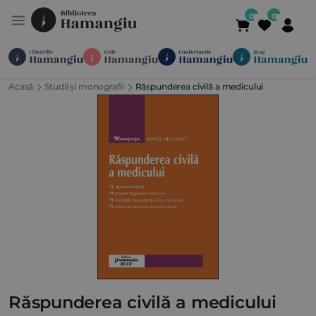
Acasă
Studii și monografii
Răspunderea civilă a medicului
Module
Publicații
Abonamente
Suport
Contact
Newsletter
021 336 01 25
(L-V 09:00-
Răspunderea civilă a medicului