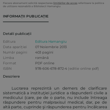
Fiecare abonament solicită respectarea
limitărilor de acces
referitoare la politica
de utilizare rezonabilă a Bibliotecii Hamangiu
INFORMAȚII PUBLICAȚIE
Detalii publicații
Editura
Editura Hamangiu
Data apariției
07 Noiembrie 2013
Număr pagini
403 pagini
Limba
română
Format
PDF online
ISBN
978-606-678-872-4
(editie online pdf)
Descriere
Lucrarea reprezintă un demers de clarificare
sistematică a instituţiei juridice a răspunderii civile a
medicului (care, pe de o parte, nu include întreaga
răspundere pentru malpraxisul medical, dar, pe de
altă parte, cuprinde şi răspunderea pentru încălcarea