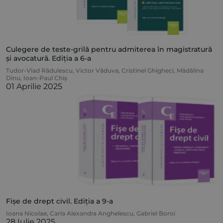
Culegere de teste-grilă pentru admiterea în magistratură
și avocatură. Ediția a 6-a
Tudor-Vlad Rădulescu
,
Victor Văduva
,
Cristinel Ghigheci
,
Mădălina
Dinu
,
Ioan-Paul Chiș
01 Aprilie 2025
Fișe de drept civil. Ediția a 9-a
Ioana Nicolae
,
Carla Alexandra Anghelescu
,
Gabriel Boroi
28 Iulie 2025