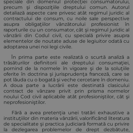
speciale din domeniul protecţiei consumatorului,
precum şi dispoziţiile dreptului comun. Autorul
detaliază aspecte care privesc atât regimul juridic al
contractului de consum, cu noile sale perspective
asupra obligaţiilor vânzătorului profesionist în
raporturile cu un consumator, cât şi regimul juridic al
vânzării din Codul civil, cu specială privire asupra
elementelor de noutate aduse de legiuitor odată cu
adoptarea unei noi legi civile.
În prima parte este realizată o scurtă analiză a
trăsăturilor definitorii ale dreptului consumaţiei,
pornind de la normele în vigoare şi de la soluţiile
oferite în doctrina şi jurisprudenţa franceză, care se
pot lăuda cu o bogată şi veche cercetare în domeniu.
A doua parte a lucrării este destinată clasicului
contract de vânzare privit prin prisma normelor
noului Cod civil aplicabile atât profesioniştilor, cât şi
neprofesioniştilor.
Fără a avea pretenţia unei tratări exhaustive a
instituţiilor din materia vânzării, valorificând literatura
de specialitate şi practica judiciară formată cu privire
la dezlegarea problemelor de drept dezbătute,