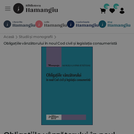
Acasă
Studii și monografii
Module
Publicații
Abonamente
Obligațiile vânzătorului în noul Cod civil și legislația consumeristă
Suport
Contact
Newsletter
021 336 01 25
(L-V 09:00-