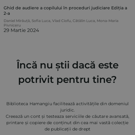
Ghid de audiere a copilului în proceduri judiciare Ediția a
2-a
Daniel Mirăuță
,
Sofia Luca
,
Vlad Ciofu
,
Cătălin Luca
,
Mona-Maria
Pivniceru
29 Martie 2024
Încă nu știi dacă este
potrivit pentru tine?
Biblioteca Hamangiu facilitează activitățile din domeniul
juridic.
Creează un cont și testeaza serviciile de căutare avansată,
printare și copiere de conținut din cea mai vastă colecție
de publicații de drept