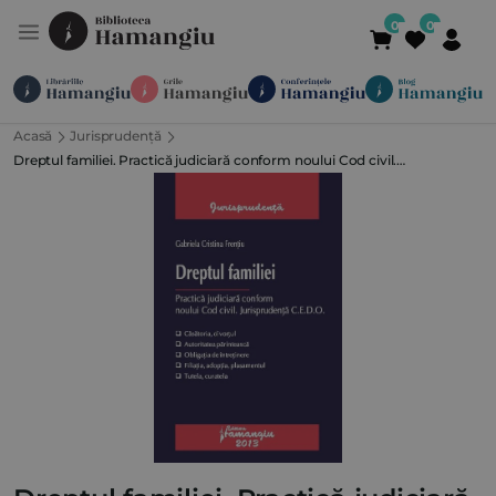
Acasă
Jurisprudență
Module
Publicații
Abonamente
Dreptul familiei. Practică judiciară conform noului Cod civil.
Suport
Contact
Newsletter
021 336 01 25
(L-V 09:00-
Jurisprudență C.E.D.O.