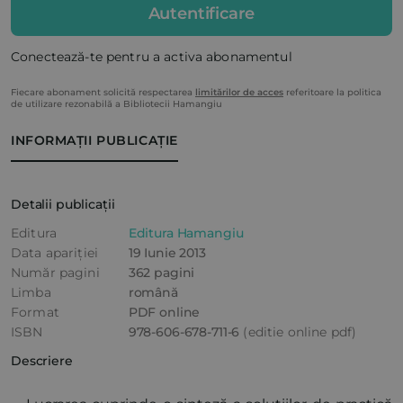
Autentificare
Conectează-te pentru a activa abonamentul
Fiecare abonament solicită respectarea
limitărilor de acces
referitoare la politica
de utilizare rezonabilă a Bibliotecii Hamangiu
INFORMAȚII PUBLICAȚIE
Detalii publicații
Editura
Editura Hamangiu
Data apariției
19 Iunie 2013
Număr pagini
362 pagini
Limba
română
Format
PDF online
ISBN
978-606-678-711-6
(editie online pdf)
Descriere