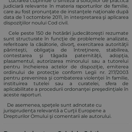
Lucrarea cuprinde o sinteză a soluţiilor de practică
judiciară relevante în materia raporturilor de familie,
care au fost pronunţate de instanţele naţionale după
data de 1 octombrie 2011, în interpretarea şi aplicarea
dispoziţiilor noului Cod civil.
Cele peste 150 de hotărâri judecătoreşti rezumate
sunt structurate în funcţie de problemele analizate,
referitoare la căsătorie, divorţ, exercitarea autorităţii
părinteşti, obligaţia de întreţinere, stabilirea,
contestarea şi tăgada paternităţii, adopţia,
plasamentul, autorizarea minorului sau a tutorelui
pentru încheierea actelor de dispoziţie, emiterea
ordinului de protecţie conform Legii nr. 217/2003
pentru prevenirea şi combaterea violenţei în familie,
instituirea tutelei sau a curatelei, sfera de
aplicabilitate a procedurii ordonanţei preşedinţiale în
aceste raporturi.
De asemenea, speţele sunt adnotate cu
jurisprudenţa relevantă a Curţii Europene a
Drepturilor Omului şi comentarii ale autorului.