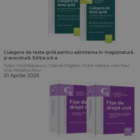
Culegere de teste-grilă pentru admiterea în magistratură
și avocatură. Ediția a 6-a
Tudor-Vlad Rădulescu
,
Cristinel Ghigheci
,
Victor Văduva
,
Ioan-Paul
Chiș
,
Mădălina Dinu
01 Aprilie 2025