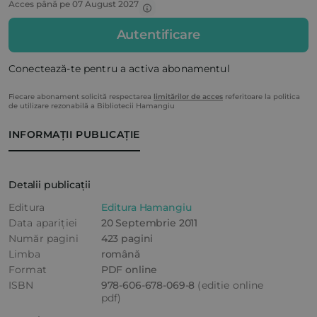
Acces până pe 07 August 2027
Autentificare
Conectează-te pentru a activa abonamentul
Fiecare abonament solicită respectarea
limitărilor de acces
referitoare la politica
de utilizare rezonabilă a Bibliotecii Hamangiu
INFORMAȚII PUBLICAȚIE
Detalii publicații
Editura
Editura Hamangiu
Data apariției
20 Septembrie 2011
Număr pagini
423 pagini
Limba
română
Format
PDF online
ISBN
978-606-678-069-8
(editie online
pdf)