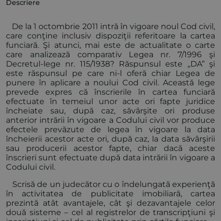
Descriere
De la 1 octombrie 2011 intră în vigoare noul Cod civil,
care conţine inclusiv dispoziţii referitoare la cartea
funciară. Şi atunci, mai este de actualitate o carte
care analizează comparativ Legea nr. 7/1996 şi
Decretul-lege nr. 115/1938? Răspunsul este „DA” şi
este răspunsul pe care ni-l oferă chiar Legea de
punere în aplicare a noului Cod civil. Această lege
prevede expres că înscrierile în cartea funciară
efectuate în temeiul unor acte ori fapte juridice
încheiate sau, după caz, săvârşite ori produse
anterior intrării în vigoare a Codului civil vor produce
efectele prevăzute de legea în vigoare la data
încheierii acestor acte ori, după caz, la data săvârşirii
sau producerii acestor fapte, chiar dacă aceste
înscrieri sunt efectuate după data intrării în vigoare a
Codului civil.
Scrisă de un judecător cu o îndelungată experienţă
în activitatea de publicitate imobiliară, cartea
prezintă atât avantajele, cât şi dezavantajele celor
două sisteme – cel al registrelor de transcripţiuni şi