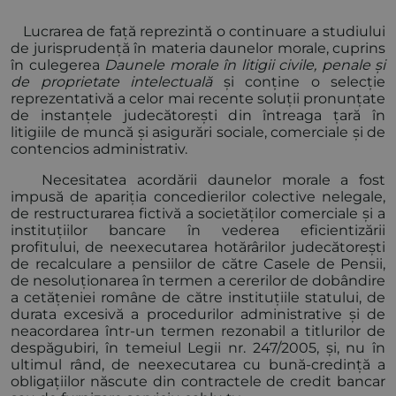
Lucrarea de față reprezintă o continuare a studiului
de jurisprudență în materia daunelor morale, cuprins
în culegerea
Daunele morale în litigii civile, penale și
de proprietate intelectuală
și conține o selecție
reprezentativă a celor mai recente soluții pronunțate
de instanțele judecătorești din întreaga țară în
litigiile de muncă și asigurări sociale, comerciale și de
contencios administrativ.
Necesitatea acordării daunelor morale a fost
impusă de apariția concedierilor colective nelegale,
de restructurarea fictivă a societăților comerciale și a
instituțiilor bancare în vederea eficientizării
profitului, de neexecutarea hotărârilor judecătorești
de recalculare a pensiilor de către Casele de Pensii,
de nesoluționarea în termen a cererilor de dobândire
a cetățeniei române de către instituțiile statului, de
durata excesivă a procedurilor administrative și de
neacordarea într-un termen rezonabil a titlurilor de
despăgubiri, în temeiul Legii nr. 247/2005, și, nu în
ultimul rând, de neexecutarea cu bună-credință a
obligațiilor născute din contractele de credit bancar