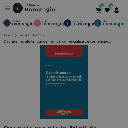
Acasă
Jurisprudență
Module
Publicații
Abonamente
Daunele morale în litigii de muncă, comerciale și de contencios
Suport
Contact
Newsletter
021 336 01 25
(L-V 09:00-
administrativ. Practică judiciară