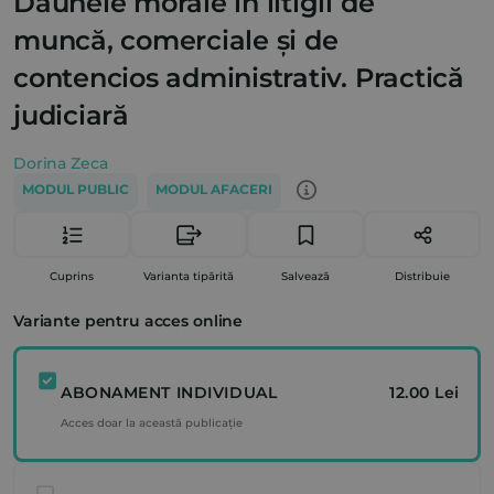
Daunele morale în litigii de
muncă, comerciale și de
contencios administrativ. Practică
judiciară
Dorina Zeca
MODUL PUBLIC
MODUL AFACERI
Cuprins
Varianta tipărită
Salvează
Distribuie
Variante pentru acces online
ABONAMENT INDIVIDUAL
12.00 Lei
Acces doar la această publicație