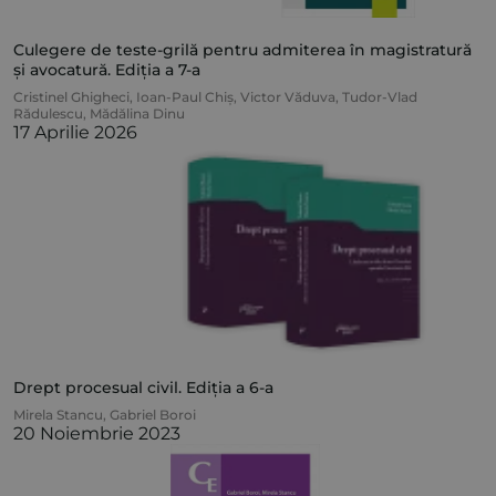
Culegere de teste-grilă pentru admiterea în magistratură
și avocatură. Ediția a 7-a
Cristinel Ghigheci
,
Ioan-Paul Chiș
,
Victor Văduva
,
Tudor-Vlad
Rădulescu
,
Mădălina Dinu
17 Aprilie 2026
Drept procesual civil. Ediția a 6-a
Mirela Stancu
,
Gabriel Boroi
20 Noiembrie 2023