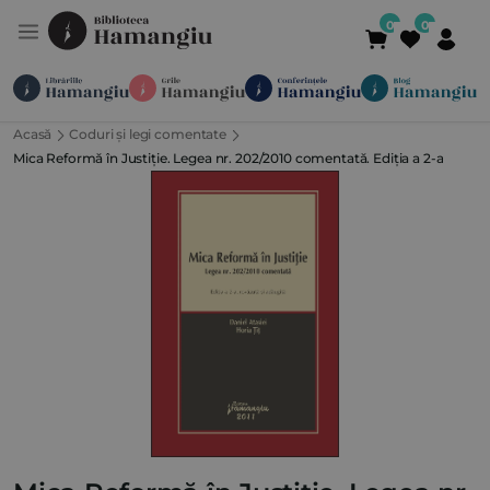
Acasă
Coduri și legi comentate
Module
Publicații
Abonamente
Mica Reformă în Justiție. Legea nr. 202/2010 comentată. Ediția a 2-a
Suport
Contact
Newsletter
021 336 01 25
(L-V 09:00-