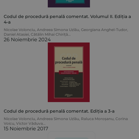
Codul de procedură penală comentat. Volumul II. Ediția a
4-a
Nicolae Volonciu
,
Andreea Simona Uzlău
,
Georgiana Anghel-Tudor
,
Daniel Atasiei
,
Cătălin Mihai Chiriță
...
26 Noiembrie 2024
Codul de procedură penală comentat. Ediția a 3-a
Nicolae Volonciu
,
Andreea Simona Uzlău
,
Raluca Moroșanu
,
Corina
Voicu
,
Victor Văduva
...
15 Noiembrie 2017