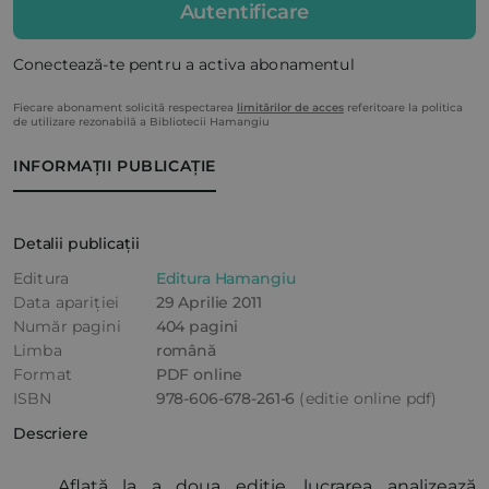
Autentificare
Conectează-te pentru a activa abonamentul
Fiecare abonament solicită respectarea
limitărilor de acces
referitoare la politica
de utilizare rezonabilă a Bibliotecii Hamangiu
INFORMAȚII PUBLICAȚIE
Detalii publicații
Editura
Editura Hamangiu
Data apariției
29 Aprilie 2011
Număr pagini
404 pagini
Limba
română
Format
PDF online
ISBN
978-606-678-261-6
(editie online pdf)
Descriere
Aflată la a doua ediţie, lucrarea analizează