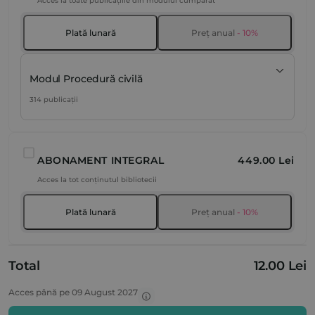
Acces la toate publicațiile din modulul cumpărat
Plată lunară
Preț anual
- 10%
Modul Procedură civilă
314 publicații
ABONAMENT INTEGRAL
449.00 Lei
Acces la tot conținutul bibliotecii
Plată lunară
Preț anual
- 10%
Total
12.00 Lei
Acces până pe 09 August 2027