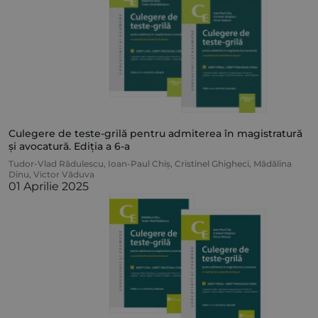
Culegere de teste-grilă pentru admiterea în magistratură
și avocatură. Ediția a 6-a
Tudor-Vlad Rădulescu
,
Ioan-Paul Chiș
,
Cristinel Ghigheci
,
Mădălina
Dinu
,
Victor Văduva
01 Aprilie 2025