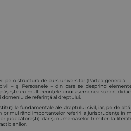
l pe o structură de curs universitar (Partea generală –
i civil – şi Persoanele – din care se desprind element
), depăşeşte cu mult cerinţele unui asemenea suport didac
i domeniu de referinţă al dreptului.
ituţiile fundamentale ale dreptului civil, iar, pe de altă
în primul rând importantelor referiri la jurisprudenţa în 
or judecătoreşti), dar şi numeroaselor trimiteri la litera
acticienilor.