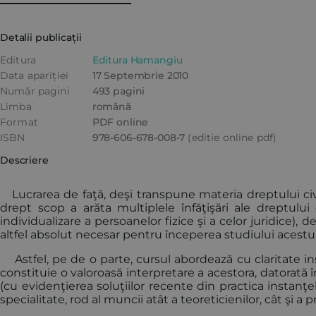
Detalii publicații
Editura
Editura Hamangiu
Data apariției
17 Septembrie 2010
Număr pagini
493 pagini
Limba
română
Format
PDF online
ISBN
978-606-678-008-7
(editie online pdf)
Descriere
Lucrarea de faţă, deşi transpune materia dreptului civi
drept scop a arăta multiplele înfăţişări ale dreptulu
individualizare a persoanelor fizice şi a celor juridice
altfel absolut necesar pentru începerea studiului acestu
Astfel, pe de o parte, cursul abordează cu claritate inst
constituie o valoroasă interpretare a acestora, datorată 
(cu evidenţierea soluţiilor recente din practica instanţel
specialitate, rod al muncii atât a teoreticienilor, cât şi a pr