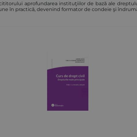
orului aprofundarea instituţiilor de bază ale dreptului 
ne în practică, devenind formator de condeie şi îndrumă