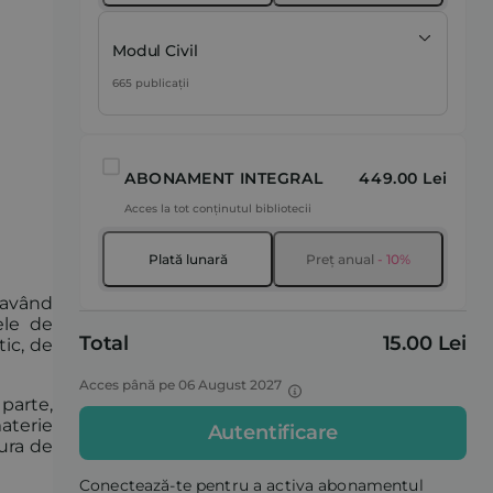
Modul Civil
665 publicații
ABONAMENT INTEGRAL
449.00 Lei
Acces la tot conținutul bibliotecii
Plată lunară
Preț anual
- 10%
 având
ele de
Total
15.00 Lei
tic, de
Acces până pe 06 August 2027
 parte,
materie
Autentificare
tura de
Conectează-te pentru a activa abonamentul