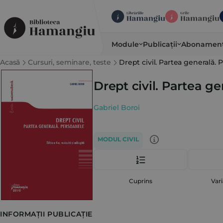
Module
Publicații
Abonamen
Acasă
Cursuri, seminare, teste
Drept civil. Partea generală. P
Drept civil. Partea ge
Gabriel Boroi
MODUL CIVIL
Cuprins
Vari
INFORMAȚII PUBLICAȚIE