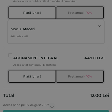
Acces la toate publicațiile din modulul cumpărat
Plată lunară
Preț anual
- 10%
Modul Afaceri
461 publicații
ABONAMENT INTEGRAL
449.00 Lei
Acces la tot conținutul bibliotecii
Plată lunară
Preț anual
- 10%
Total
12.00 Lei
Acces până pe 07 August 2027