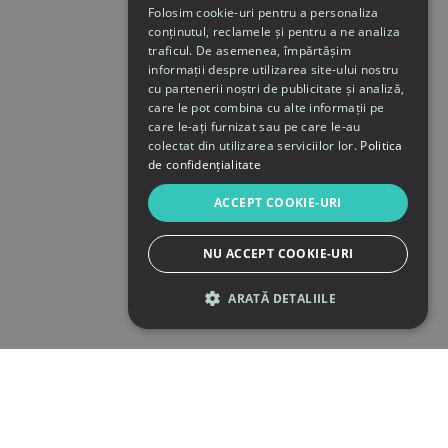
Folosim cookie-uri pentru a personaliza
conținutul, reclamele și pentru a ne analiza
traficul. De asemenea, împărtășim
informații despre utilizarea site-ului nostru
cu partenerii noștri de publicitate și analiză,
care le pot combina cu alte informații pe
care le-ați furnizat sau pe care le-au
colectat din utilizarea serviciilor lor.
Politica
de confidențialitate
ACCEPT COOKIE-URI
NU ACCEPT COOKIE-URI
ARATĂ DETALIILE
STRICT NECESARE
DE PERFORMANȚĂ
DE TARGETARE