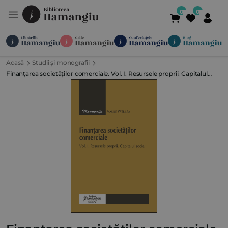
Acasă
Studii și monografii
Module
Publicații
Abonamente
Finanțarea societăților comerciale. Vol. I. Resursele proprii. Capitalul
Suport
Contact
Newsletter
021 336 01 25
(L-V 09:00-
social