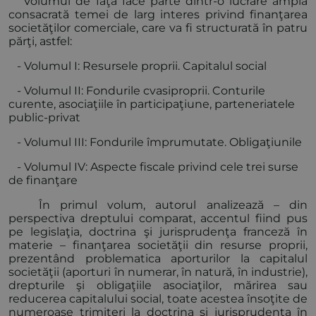
Volumul de faţă face parte dintr-o lucrare amplă
consacrată temei de larg interes privind finanţarea
societăţilor comerciale, care va fi structurată în patru
părţi, astfel:
- Volumul I: Resursele proprii. Capitalul social
- Volumul II: Fondurile cvasiproprii. Conturile
curente, asociaţiile în participaţiune, parteneriatele
public-privat
- Volumul III: Fondurile împrumutate. Obligaţiunile
- Volumul IV: Aspecte fiscale privind cele trei surse
de finanţare
În primul volum, autorul analizează – din
perspectiva dreptului comparat, accentul fiind pus
pe legislaţia, doctrina şi jurisprudenţa franceză în
materie – finanţarea societăţii din resurse proprii,
prezentând problematica aporturilor la capitalul
societăţii (aporturi în numerar, în natură, în industrie),
drepturile şi obligaţiile asociaţilor, mărirea sau
reducerea capitalului social, toate acestea însoţite de
numeroase trimiteri la doctrina şi jurisprudenţa în