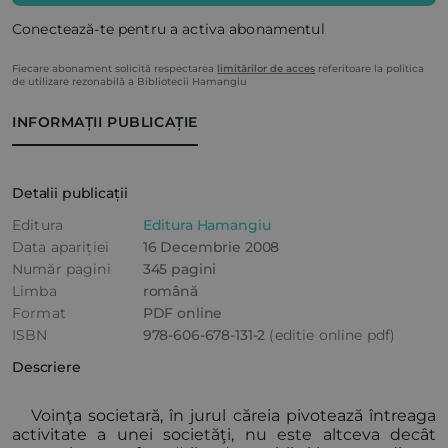
Conectează-te pentru a activa abonamentul
Fiecare abonament solicită respectarea
limitărilor de acces
referitoare la politica
de utilizare rezonabilă a Bibliotecii Hamangiu
INFORMAȚII PUBLICAȚIE
Detalii publicații
Editura
Editura Hamangiu
Data apariției
16 Decembrie 2008
Număr pagini
345 pagini
Limba
română
Format
PDF online
ISBN
978-606-678-131-2
(editie online pdf)
Descriere
Voinţa societară, în jurul căreia pivotează întreaga
activitate a unei societăţi, nu este altceva decât