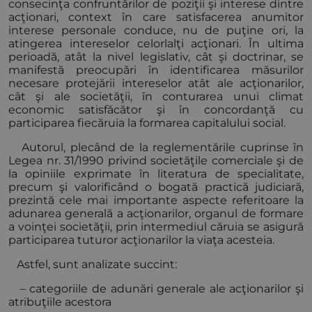
consecinţa confruntărilor de poziţii şi interese dintre
acţionari, context în care satisfacerea anumitor
interese personale conduce, nu de puţine ori, la
atingerea intereselor celorlalţi acţionari. În ultima
perioadă, atât la nivel legislativ, cât şi doctrinar, se
manifestă preocupări în identificarea măsurilor
necesare protejării intereselor atât ale acţionarilor,
cât şi ale societăţii, în conturarea unui climat
economic satisfăcător şi în concordanţă cu
participarea fiecăruia la formarea capitalului social.
Autorul, plecând de la reglementările cuprinse în
Legea nr. 31/1990 privind societăţile comerciale şi de
la opiniile exprimate în literatura de specialitate,
precum şi valorificând o bogată practică judiciară,
prezintă cele mai importante aspecte referitoare la
adunarea generală a acţionarilor, organul de formare
a voinţei societăţii, prin intermediul căruia se asigură
participarea tuturor acţionarilor la viaţa acesteia.
Astfel, sunt analizate succint:
– categoriile de adunări generale ale acţionarilor şi
atribuţiile acestora