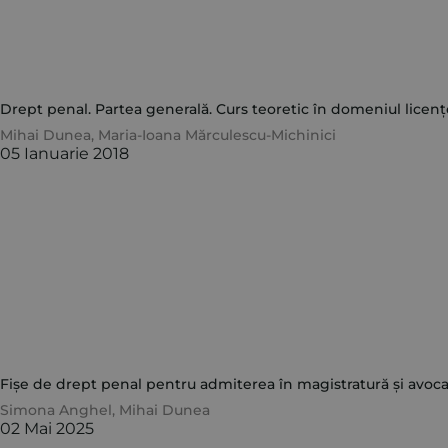
Drept penal. Partea generală. Curs teoretic în domeniul licențe
Mihai Dunea
,
Maria-Ioana Mărculescu-Michinici
05 Ianuarie 2018
Fișe de drept penal pentru admiterea în magistratură și avocatu
Simona Anghel
,
Mihai Dunea
02 Mai 2025