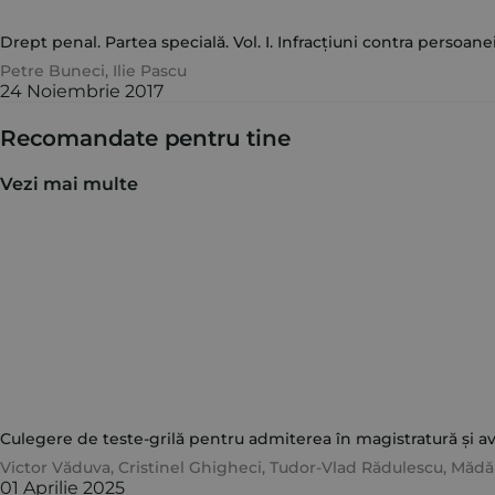
Drept penal. Partea specială. Vol. I. Infracțiuni contra persoanei.
Petre Buneci
,
Ilie Pascu
24 Noiembrie 2017
Recomandate pentru tine
Vezi mai multe
Culegere de teste-grilă pentru admiterea în magistratură și avo
Victor Văduva
,
Cristinel Ghigheci
,
Tudor-Vlad Rădulescu
,
Mădăl
01 Aprilie 2025