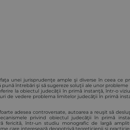
aţa unei jurisprudenţe ample şi diverse în ceea ce pr
 să pună întrebări şi să sugereze soluţii ale unor probleme 
ferire la obiectul judecăţii în primă instanţă, într-o viz
 de vedere problema limitelor judecăţii în primă insta
oarte adesea controversate, autoarea a reuşit să deslu
canismele privind obiectul judecăţii în primă insta
ă fericită, într-un studiu monografic de largă amplit
e care interesează deopotrivă teoreticienii şi practicie