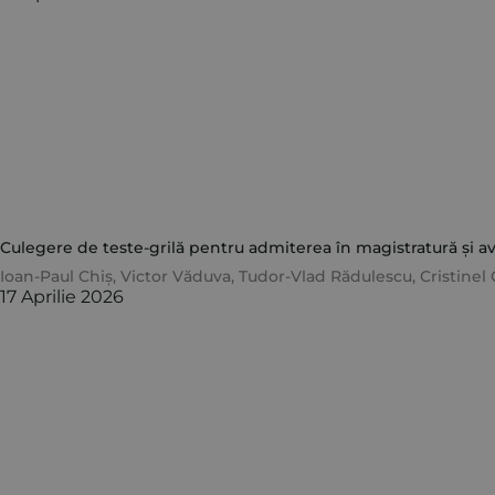
Culegere de teste-grilă pentru admiterea în magistratură și avo
Ioan-Paul Chiș
,
Victor Văduva
,
Tudor-Vlad Rădulescu
,
Cristinel
17 Aprilie 2026