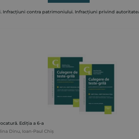
 Infracțiuni contra patrimoniului. Infracțiuni privind autoritatea ș
catură. Ediția a 6-a
ina Dinu
,
Ioan-Paul Chiș