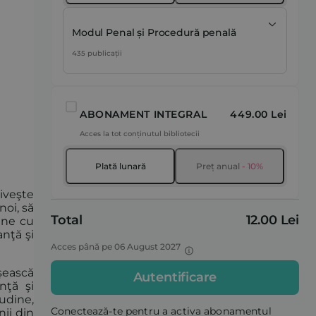
Modul Penal și Procedură penală
435 publicații
ABONAMENT INTEGRAL
449.00 Lei
Acces la tot conținutul bibliotecii
Plată lunară
Preț anual
- 10%
iveşte
noi, să
Total
12.00 Lei
iune cu
nţă şi
Acces până pe 06 August 2027
şească
Autentificare
nţă şi
udine,
Conectează-te pentru a activa abonamentul
nii din