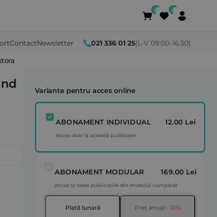
ort
Contact
Newsletter
021 336 01 25
(L-V 09:00-16:30)
stora
ind
Variante pentru acces online
ABONAMENT INDIVIDUAL
12.00 Lei
Acces doar la această publicație
ABONAMENT MODULAR
169.00 Lei
Acces la toate publicațiile din modulul cumpărat
Plată lunară
Preț anual
- 10%