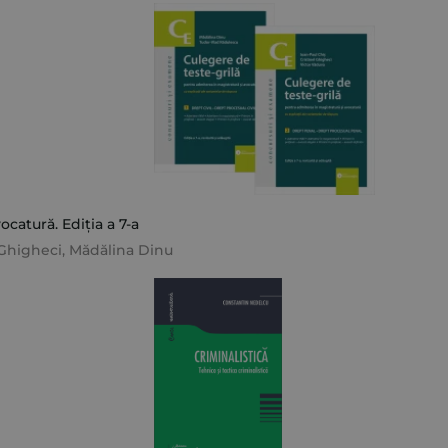
catură. Ediția a 7-a
 Ghigheci
,
Mădălina Dinu