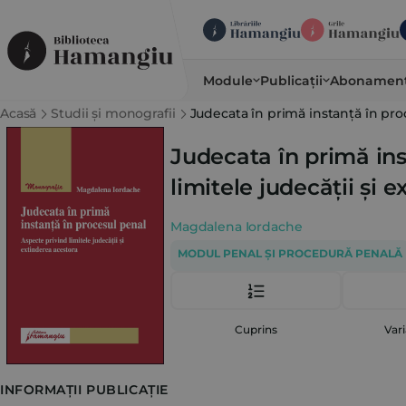
Module
Publicații
Abonamen
Acasă
Studii și monografii
Judecata în primă instanță în proc
Judecata în primă ins
limitele judecății și 
Magdalena Iordache
MODUL PENAL ȘI PROCEDURĂ PENALĂ
Cuprins
Vari
INFORMAȚII PUBLICAȚIE