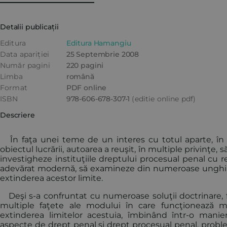
Detalii publicații
Editura
Editura Hamangiu
Data apariției
25 Septembrie 2008
Număr pagini
220 pagini
Limba
română
Format
PDF online
ISBN
978-606-678-307-1
(editie online pdf)
Descriere
În faţa unei teme de un interes cu totul aparte, în f
obiectul lucrării, autoarea a reuşit, în multiple privinţe,
investigheze instituţiile dreptului procesual penal cu re
adevărat modernă, să examineze din numeroase unghiuri
extinderea acestor limite.
Deşi s-a confruntat cu numeroase soluţii doctrinare, f
multiple faţete ale modului în care funcţionează me
extinderea limitelor acestuia, îmbinând într-o manier
aspecte de drept penal şi drept procesual penal, problem