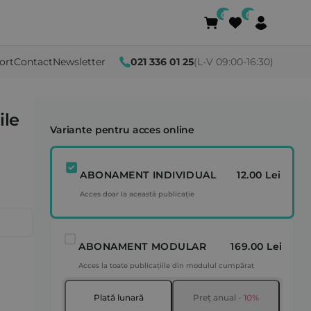
ort
Contact
Newsletter
021 336 01 25
(L-V 09:00-16:30)
ile
Variante pentru acces online
ABONAMENT INDIVIDUAL
12.00 Lei
Acces doar la această publicație
ABONAMENT MODULAR
169.00 Lei
Acces la toate publicațiile din modulul cumpărat
Plată lunară
Preț anual
- 10%