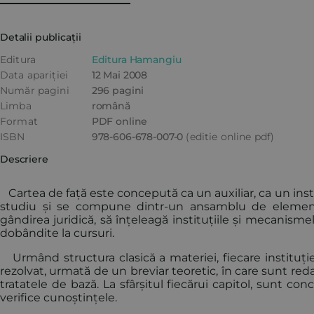
Detalii publicații
Editura
Editura Hamangiu
Data apariției
12 Mai 2008
Număr pagini
296 pagini
Limba
română
Format
PDF online
ISBN
978-606-678-007-0
(editie online pdf)
Descriere
Cartea de față este concepută ca un auxiliar, ca un ins
studiu și se compune dintr-un ansamblu de elemente
gândirea juridică, să înțeleagă instituțiile și mecanisme
dobândite la cursuri.
Urmând structura clasică a materiei, fiecare instituț
rezolvat, urmată de un breviar teoretic, în care sunt reda
tratatele de bază. La sfârșitul fiecărui capitol, sunt co
verifice cunoștințele.