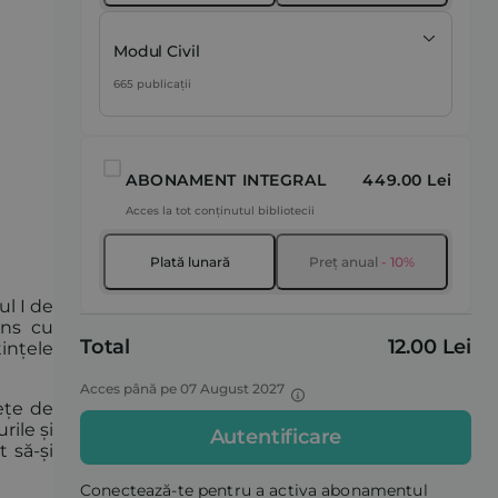
Modul Civil
665 publicații
ABONAMENT INTEGRAL
449.00 Lei
Acces la tot conținutul bibliotecii
Plată lunară
Preț anual
- 10%
l I de
ins cu
Total
12.00 Lei
tințele
Acces până pe 07 August 2027
ețe de
rile și
Autentificare
t să-și
Conectează-te pentru a activa abonamentul