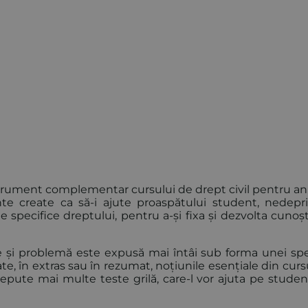
trument complementar cursului de drept civil pentru anu
 create ca să-i ajute proaspătului student, nedepr
le specifice dreptului, pentru a-și fixa și dezvolta cunoș
ie și problemă este expusă mai întâi sub forma unei sp
te, în extras sau în rezumat, noțiunile esențiale din cursu
ncepute mai multe teste grilă, care-l vor ajuta pe studen