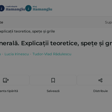
te
Sup
plicații teoretice, spețe și grile
erală. Explicații teoretice, spețe și gr
u
Lucia Irinescu
Tudor-Vlad Rădulescu
anta tipărită
Salvează
Distribuie