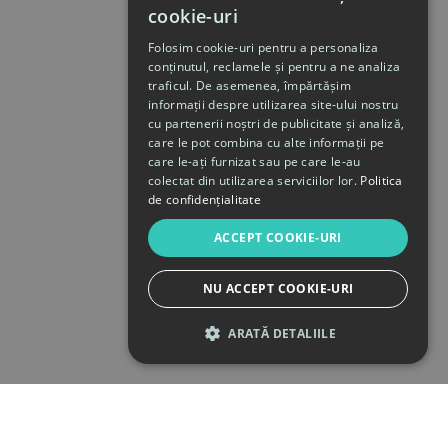
cookie-uri
Folosim cookie-uri pentru a personaliza
conținutul, reclamele și pentru a ne analiza
traficul. De asemenea, împărtășim
informații despre utilizarea site-ului nostru
cu partenerii noștri de publicitate și analiză,
care le pot combina cu alte informații pe
care le-ați furnizat sau pe care le-au
colectat din utilizarea serviciilor lor.
Politica
de confidențialitate
ACCEPT COOKIE-URI
NU ACCEPT COOKIE-URI
ARATĂ DETALIILE
STRICT NECESARE
DE PERFORMANȚĂ
DE TARGETARE