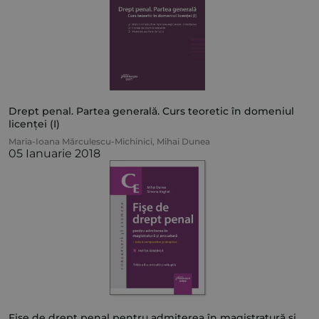
Drept penal. Partea generală. Curs teoretic în domeniul
licenței (I)
Maria-Ioana Mărculescu-Michinici
,
Mihai Dunea
05 Ianuarie 2018
Fișe de drept penal pentru admiterea în magistratură și