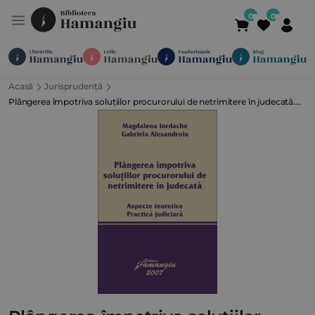
Acasă
Jurisprudență
Module
Publicații
Abonamente
Plângerea împotriva soluțiilor procurorului de netrimitere în judecată.
Suport
Contact
Newsletter
021 336 01 25
(L-V 09:00-
Aspecte teoretice. Practică judiciară