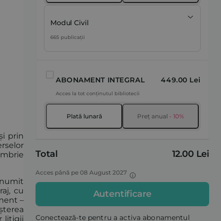
Modul Civil
665 publicații
ABONAMENT INTEGRAL
449.00 Lei
Acces la tot conținutul bibliotecii
Plată lunară
Preț anual
- 10%
i prin
rselor
Total
12.00 Lei
tembrie
Acces până pe 08 August 2027
enumit
aj, cu
Autentificare
ument –
așterea
Conectează-te pentru a activa abonamentul
litigii