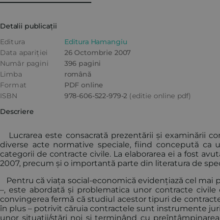
Detalii publicații
Editura
Editura Hamangiu
Data apariției
26 Octombrie 2007
Număr pagini
396 pagini
Limba
română
Format
PDF online
ISBN
978-606-522-979-2
(editie online pdf)
Descriere
Lucrarea este consacrată prezentării și examinării cont
diverse acte normative speciale, fiind concepută ca u
categorii de contracte civile. La elaborarea ei a fost av
2007, precum și o importantă parte din literatura de spec
Pentru că viața social-economică evidențiază cel mai pr
–, este abordată și problematica unor contracte civile d
convingerea fermă că studiul acestor tipuri de contracte
în plus – potrivit căruia contractele sunt instrumente ju
unor situații/stări noi și terminând cu preîntâmpinarea o