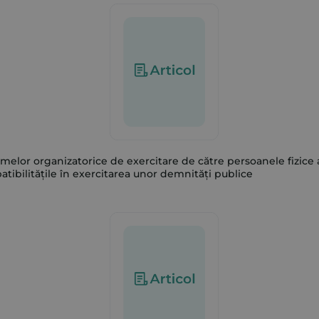
l formelor organizatorice de exercitare de către persoanele fiz
atibilitățile în exercitarea unor demnități publice