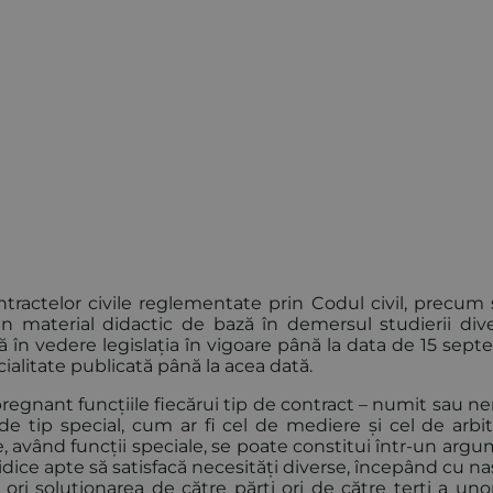
ractelor civile reglementate prin Codul civil, precum ș
n material didactic de bază în demersul studierii dive
ută în vedere legislația în vigoare până la data de 15 sep
ialitate publicată până la acea dată.
egnant funcțiile fiecărui tip de contract – numit sau n
e tip special, cum ar fi cel de mediere și cel de arbitr
, având funcții speciale, se poate constitui într-un arg
ridice apte să satisfacă necesități diverse, începând cu n
ri soluționarea de către părți ori de către terți a unor 