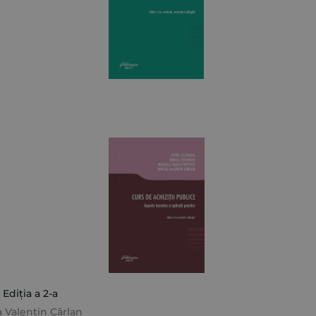
 Ediția a 2-a
 Valentin Cârlan