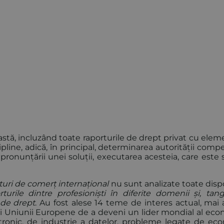
stă, incluzând toate raporturile de drept privat cu elem
ipline, adică, în principal, determinarea autorității com
ior pronunțării unei soluții, executarea acesteia, care este
turi de comerț internațional
nu sunt analizate toate dispo
turile dintre profesioniști în diferite domenii și, tang
e de drept
. Au fost alese 14 teme de interes actual, mai 
iei Uniunii Europene de a deveni un lider mondial al eco
ctronic, de industrie a datelor, probleme legate de ec