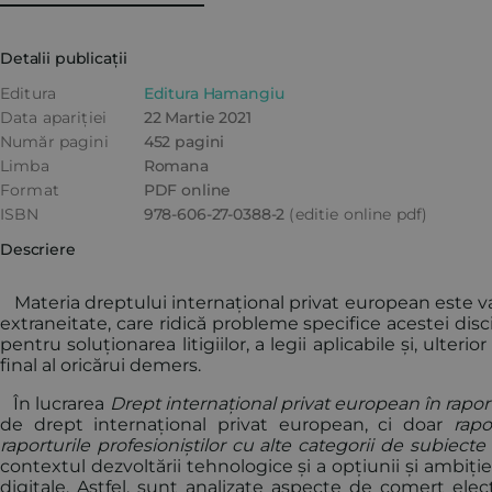
Detalii publicații
Editura
Editura Hamangiu
Data apariției
22 Martie 2021
Număr pagini
452 pagini
Limba
Romana
Format
PDF online
ISBN
978-606-27-0388-2
(editie online pdf)
Descriere
Materia dreptului internațional privat european este va
extraneitate, care ridică probleme specifice acestei disc
pentru soluționarea litigiilor, a legii aplicabile și, ulter
final al oricărui demers.
În lucrarea
Drept internațional privat european în rapor
de drept internațional privat european, ci doar
rapor
raporturile profesioniștilor cu alte categorii de subiect
contextul dezvoltării tehnologice și a opțiunii și ambiț
digitale. Astfel, sunt analizate aspecte de comerț ele