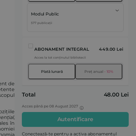
Modul Public
577 publicații
ABONAMENT INTEGRAL
449.00 Lei
Acces la tot conținutul bibliotecii
Plată lunară
Preț anual
- 10%
ent de
petente
Total
48.00 Lei
 scopul
Acces până pe 08 August 2027
zițiile
ențial,
Autentificare
ales în
nomiei
Conectează-te pentru a activa abonamentul
onomia