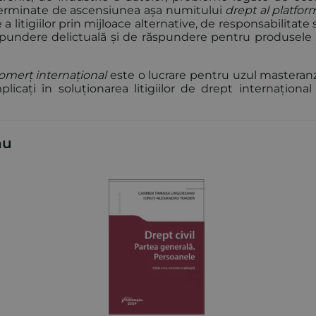
determinate de ascensiunea așa numitului
drept al platfor
a litigiilor prin mijloace alternative, de responsabilitate 
ăspundere delictuală și de răspundere pentru produsele
omerț internațional
este o lucrare pentru uzul masteranzi
plicați în soluționarea litigiilor de drept internațional
nu