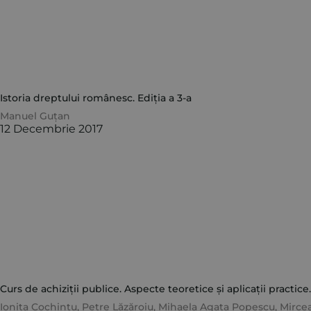
Istoria dreptului românesc. Ediția a 3-a
Manuel Guțan
12 Decembrie 2017
Curs de achiziții publice. Aspecte teoretice și aplicații practice.
Ionița Cochințu
,
Petre Lăzăroiu
,
Mihaela Agata Popescu
,
Mircea