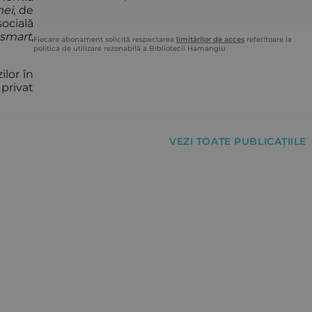
mei
, de
socială
smart
,
Fiecare abonament solicită respectarea
limitărilor de acces
referitoare la
politica de utilizare rezonabilă a Bibliotecii Hamangiu
lor în
 privat
VEZI TOATE PUBLICAȚIILE