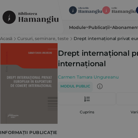
Module
Publicații
Abonamen
Acasă
Cursuri, seminare, teste
Drept internațional privat eu
Drept internațional p
internațional
Carmen Tamara Ungureanu
MODUL PUBLIC
Cuprins
Vari
INFORMAȚII PUBLICAȚIE