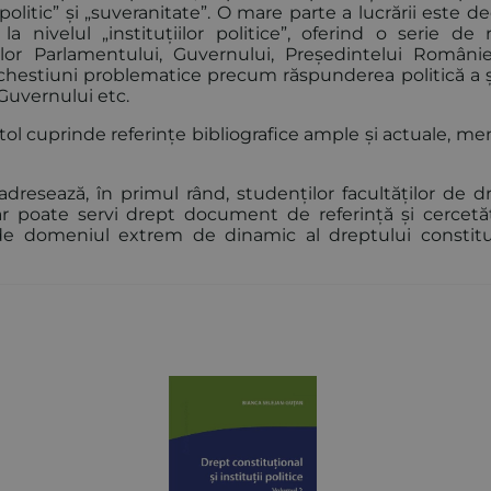
litic” și „suveranitate”. O mare parte a lucrării este d
a nivelul „instituțiilor politice”, oferind o serie de 
ilor Parlamentului, Guvernului, Președintelui Românie
 chestiuni problematice precum răspunderea politică a ș
 Guvernului etc.
pitol cuprinde referințe bibliografice ample și actuale, me
dresează, în primul rând, studenților facultăților de dr
ar poate servi drept document de referință și cercetăto
ați de domeniul extrem de dinamic al dreptului constitu