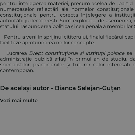
pentru înțelegerea materiei, precum acelea de „partid po
numeroaselor reflectări ale normelor constituționale l
constituționale pentru corecta înțelegere a instituți
autorității judecătorești. Sunt explorate, de asemenea,
statului, răspunderea politică și cea penală a membrilor
Pentru a veni în sprijinul cititorului, finalul fiecărui ca
faciliteze aprofundarea noilor concepte.
Lucrarea
Drept constituțional și instituții politice
se a
administrație publică aflați în primul an de studiu, d
specialiștilor, practicienilor și tuturor celor interes
contemporan.
De același autor -
Bianca Selejan-Guțan
Vezi mai multe