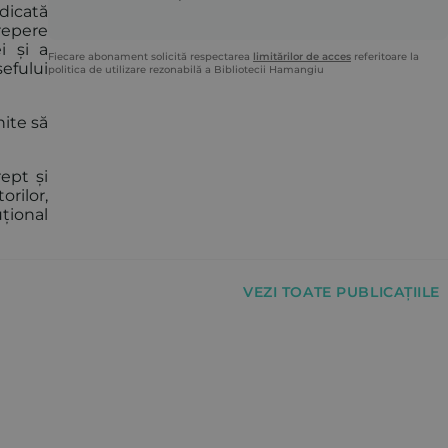
edicată
repere
i și a
Fiecare abonament solicită respectarea
limitărilor de acces
referitoare la
efului
politica de utilizare rezonabilă a Bibliotecii Hamangiu
nite să
ept și
rilor,
țional
VEZI TOATE PUBLICAȚIILE