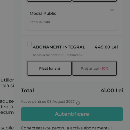
Modul Public
577 publicații
ABONAMENT INTEGRAL
449.00 Lei
Acces la tot conținutul bibliotecii
Plată lunară
Preț anual
- 10%
uțiilor
ală și
Total
41.00 Lei
e aduse
Acces până pe 08 August 2027
ndență.
precum
Autentificare
sabile
Conectează-te pentru a activa abonamentul