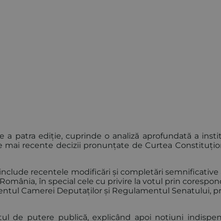
de a patra ediție, cuprinde o analiză aprofundată a instit
e mai recente decizii pronunțate de Curtea Constituțion
m include recentele modificări și completări semnificativ
 România, în special cele cu privire la votul prin corespo
entul Camerei Deputaților și Regulamentul Senatului, 
 de putere publică, explicând apoi noțiuni indispen