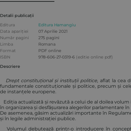
Detalii publicații
Editura
Editura Hamangiu
Data apariției
07 Aprilie 2021
Număr pagini
275 pagini
Limba
Romana
Format
PDF online
ISBN
978-606-27-0319-6
(editie online pdf)
Descriere
Drept constituțional și instituții politice
, aflat la cea 
fundamentale constituționale și politice, precum și cel
de instanțele europene.
Ediția actualizată și revăzută a celui de al doilea volu
în organizarea și desfășurarea alegerilor parlamentare în
De asemenea, găsim actualizări importante în Regulam
și în legile administrației publice.
Volumul debutează printr-o introducere în conceptul