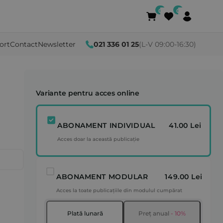
ort
Contact
Newsletter
021 336 01 25
(L-V 09:00-16:30)
Variante pentru acces online
ABONAMENT INDIVIDUAL
41.00 Lei
Acces doar la această publicație
ABONAMENT MODULAR
149.00 Lei
Acces la toate publicațiile din modulul cumpărat
Plată lunară
Preț anual
- 10%