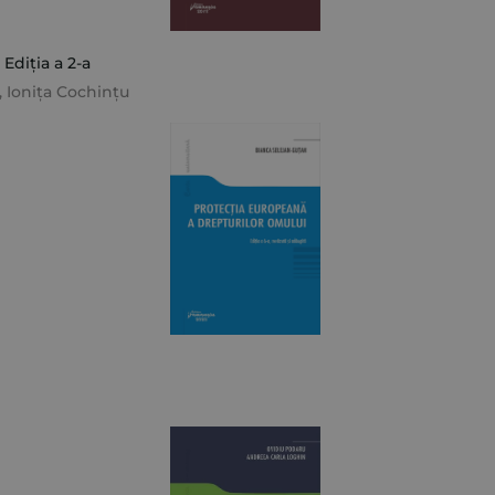
 Ediția a 2-a
,
Ionița Cochințu