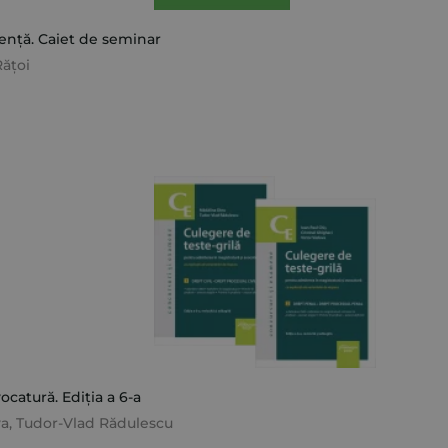
dență. Caiet de seminar
ățoi
catură. Ediția a 6-a
va
,
Tudor-Vlad Rădulescu