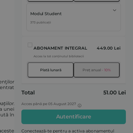
Modul Student
373 publicații
ABONAMENT INTEGRAL
449.00 Lei
Acces la tot conținutul bibliotecii
Plată lunară
Preț anual
- 10%
enţilor
entrat
Total
51.00 Lei
aţiilor
.
Acces până pe 05 August 2027
ea unei
cută în
Autentificare
 aceste
Conectează-te pentru a activa abonamentul