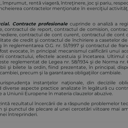
 împrumut, rentă viageră, întreţinere, joc şi pariu, respe
încheierea contractelor menţionate în exerciţiul activităţ
cial. Contracte profesionale
cuprinde o analiză a reg
re, contractul de report, contractul de comision, contra
mediere, contractul de cont curent, contractul de cont 
tate de credit şi contractul de închiriere a casetelor de 
n reglementarea O.G. nr. 51/1997 şi contractul de franc
fost evocate, în principal: mecanismul calificării unui a
contractului, efectele acestuia şi încetarea. Ultimul c
 este reglementat de Legea nr. 58/1934 şi de Norma nr. 
 şi bilete la ordin, fiind prezentate, în principal, dispo
 cambiei, precum şi la garantarea obligaţiilor cambiale.
isprudenţa instanţelor naţionale, din deciziile oblig
d diverse aspecte practice analizate în legătură cu cont
ie a Uniunii Europene în materia clauzelor abuzive.
zintă rezultatul încercării de a răspunde problemelor te
 şi punctul de plecare al unei cercetări viitoare mai am
nei întreprinderi.