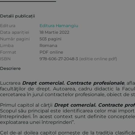
Detalii publicații
Editura
Editura Hamangiu
Data apariției
18 Martie 2022
Număr pagini
503 pagini
Limba
Romana
Format
PDF online
ISBN
978-606-27-2048-3
(editie online pdf)
Descriere
Lucrarea
Drept comercial. Contracte profesionale
,
afla
facultăţilor de drept. Autoarea, cadru didactic la Facu
cercetarea în jurul contractelor profesionale, obiect de st
Primul capitol al cărţii
Drept comercial. Contracte pro
Scopul său principal este identificarea celor mai importa
întreprinderi. În acest context sunt definite conceptele 
exploatarea unei întreprinderi”.
Cel de-al doilea capitol porneşte de la tradiţia clasifică