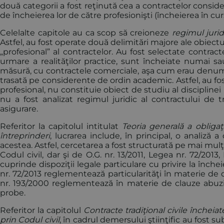
două categorii a fost reţinută cea a contractelor consider
de încheierea lor de către profesionişti (încheierea în curs
Celelalte capitole au ca scop să creioneze
regimul juri
Astfel, au fost operate două delimitări majore ale obiectu
„profesional” al contractelor. Au fost selectate contrac
urmare a realităţilor practice, sunt încheiate numai s
măsură, cu contractele comerciale, aşa cum erau denumi
trasată pe considerente de ordin academic. Astfel, au fos
profesional, nu constituie obiect de studiu al disciplinei
nu a fost analizat regimul juridic al contractului de t
asigurare.
Referitor la capitolul intitulat
Teoria generală a obligaţi
întreprinderi
, lucrarea include, în principal, o analiză a
acestea. Astfel, cercetarea a fost structurată pe mai mulţ
Codul civil, dar şi de O.G. nr. 13/2011, Legea nr. 72/201
cuprinde dispoziţii legale particulare cu privire la închei
nr. 72/2013 reglementează particularităţi în materie de 
nr. 193/2000 reglementează în materie de clauze abuz
probe.
Referitor la capitolul
Contracte tradiţional civile încheia
prin Codul civil
, în cadrul demersului ştiinţific au fost s