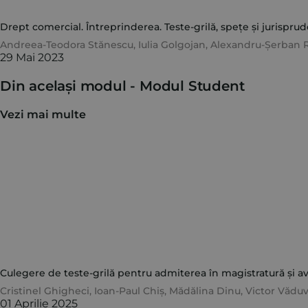
Drept comercial. Întreprinderea. Teste-grilă, spețe și jurispru
Andreea-Teodora Stănescu
,
Iulia Golgojan
,
Alexandru-Șerban R
29 Mai 2023
Din același modul -
Modul Student
Vezi mai multe
Culegere de teste-grilă pentru admiterea în magistratură și avo
Cristinel Ghigheci
,
Ioan-Paul Chiș
,
Mădălina Dinu
,
Victor Vădu
01 Aprilie 2025