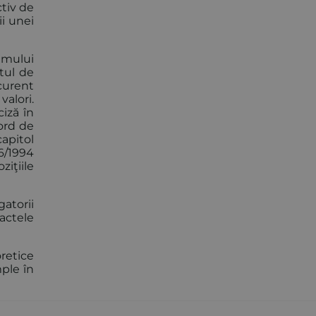
ctiv de
ii unei
imului
ctul de
curent
valori.
iză în
cord de
apitol
6/1994
ziţiile
atorii
ractele
oretice
ple în