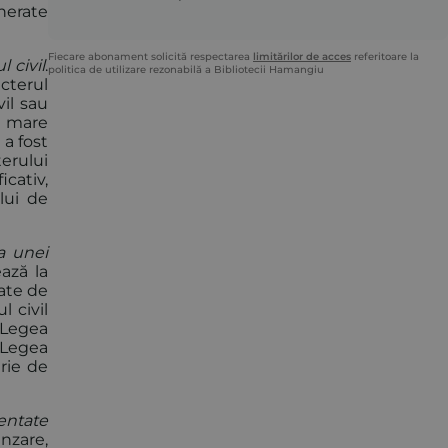
enerate
Fiecare abonament solicită respectarea
limitărilor de acces
referitoare la
 civil
.
politica de utilizare rezonabilă a Bibliotecii Hamangiu
acterul
il sau
n mare
a fost
terului
icativ,
lui de
ea unei
ează la
tate de
l civil
i Legea
i Legea
rie de
mentate
ânzare,