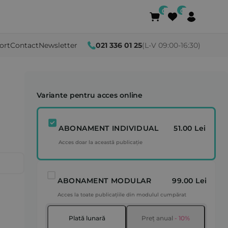
ort
Contact
Newsletter
021 336 01 25
(L-V 09:00-16:30)
Variante pentru acces online
ABONAMENT INDIVIDUAL
51.00 Lei
Acces doar la această publicație
ABONAMENT MODULAR
99.00 Lei
Acces la toate publicațiile din modulul cumpărat
Plată lunară
Preț anual
- 10%