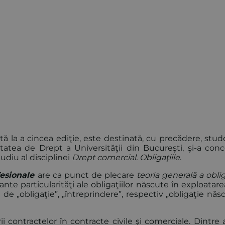
tă la a cincea ediţie, este destinată, cu precădere, stud
ltatea de Drept a Universităţii din Bucureşti, şi-a conc
udiu al disciplinei
Drept comercial. Obligaţiile
.
fesionale
are ca punct de plecare
teoria generală a oblig
nte particularităţi ale obligaţiilor născute în exploatar
de „obligaţie”, „întreprindere”, respectiv „obligaţie năs
rii contractelor în contracte civile şi comerciale. Dintre