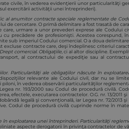
ate civile, în vederea evidenţierii unor particularităţi g
ul exercitării activităţii unei întreprinderi).
dic al anumitor contracte speciale reglementate de Codul
lui de cercetare. O primă delimitare a fost trasată de car
te care, urmare a unor prevederi exprese ale Codului civ
au cu precădere de profesionişti. Acestea corespund, î
te sub imperiul Codului comercial. O a doua delimitare 
t excluse contracte care, deşi îndeplinesc criteriul carac
Drept comercial. Obligaţiile
, ci al altor discipline. Exemplif
ransport, al contractului de expediţie sau al contractu
ilor. Particularităţi ale obligaţiilor născute în exploatar
 dispoziţiilor relevante ale Codului civil, dar nu se limit
i piloni, în vederea observării particularităţilor reglemen
3, Legea nr. 193/2000 sau Codul de procedură civilă. Codu
erea, efectele, executarea contractelor. O.G. nr. 13/2011 ş
dobândă legală şi convenţională, iar Legea nr. 72/2013 ş
ive. Codul de procedură civilă cuprinde norme în mate
te în exploatarea unei întreprinderi. Particularităţi regle
ubliniate aspecte derogatorii în privinţa contractelor de v