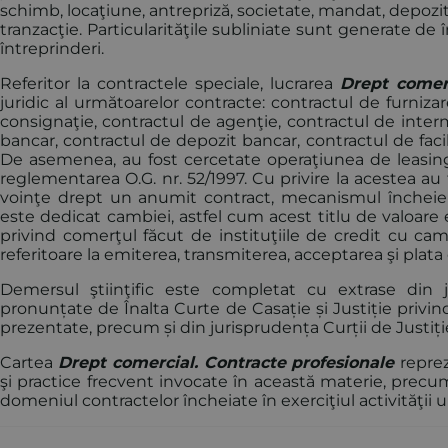
schimb, locaţiune, antrepriză, societate, mandat, depozit,
tranzacţie. Particularităţile subliniate sunt generate de 
întreprinderi.
Referitor la contractele speciale, lucrarea
Drept comer
juridic al următoarelor contracte: contractul de furniza
consignaţie, contractul de agenţie, contractul de inter
bancar, contractul de depozit bancar, contractul de facili
De asemenea, au fost cercetate operaţiunea de leasing î
reglementarea O.G. nr. 52/1997. Cu privire la acestea au 
voinţe drept un anumit contract, mecanismul încheierii 
este dedicat cambiei, astfel cum acest titlu de valoare
privind comerţul făcut de instituţiile de credit cu cambii
referitoare la emiterea, transmiterea, acceptarea şi plata
Demersul ştiinţific este completat cu extrase din jur
pronunțate de Înalta Curte de Casație și Justiție privin
prezentate, precum și din jurisprudența Curții de Justiț
Cartea
Drept comercial. Contracte profesionale
repre
şi practice frecvent invocate în această materie, precum
domeniul contractelor încheiate în exerciţiul activităţii u