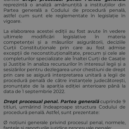
reprezintă o analiză amănunțită a instituțiilor din
Partea generală a Codului de procedură penală,
astfel cum sunt ele reglementate în legislație în
vigoare.
La elaborarea acestei ediții au fost avute în vedere
ultimele modificări legislative în materia
competenței și a măsurilor asigurătorii, deciziile
Curții Constituționale prin care au fost admise
excepții de neconstituționalitate, precum și cele ale
completurilor specializate ale Înaltei Curți de Casație
și Justiție în analiza recursurilor în interesul legii și a
sesizărilor pentru dezlegarea unor chestiuni de drept
prin care se asigură interpretarea unitară a legii de
procedură penală de către instanțele judecătorești,
pronunțate de la apariția ediției anterioare până la
data de 1 septembrie 2022.
Drept procesual penal. Partea generală
cuprinde 9
titluri, urmărind îndeaproape structura Codului de
procedură penală. Astfel, sunt prezentate:
Ø noțiuni generale privind procesul penal, normele,
faptele și raporturile juridice procesuale penale;