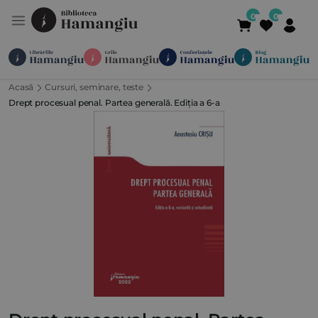
Acasă
Cursuri, seminare, teste
Module
Publicații
Abonamente
Drept procesual penal. Partea generală. Ediția a 6-a
Suport
Contact
Newsletter
021 336 01 25
(L-V 09:00-