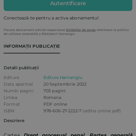
Autentificare
Conectează-te pentru a activa abonamentul
Fiecare abonament solicită respectarea
limitărilor de acces
referitoare la politica
de utilizare rezonabilă a Bibliotecii Hamangiu
INFORMAȚII PUBLICAȚIE
Detalii publicații
Editura
Editura Hamangiu
Data apariției
20 Septembrie 2022
Număr pagini
703 pagini
Limba
Romana
Format
PDF online
ISBN
978-606-27-2222-7
(editie online pdf)
Descriere
Cartea
Drept procesual penal. Partea generală