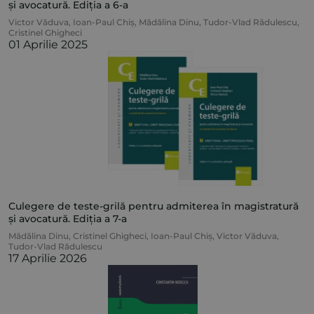
și avocatură. Ediția a 6-a
Victor Văduva
,
Ioan-Paul Chiș
,
Mădălina Dinu
,
Tudor-Vlad Rădulescu
,
Cristinel Ghigheci
01 Aprilie 2025
Culegere de teste-grilă pentru admiterea în magistratură
și avocatură. Ediția a 7-a
Mădălina Dinu
,
Cristinel Ghigheci
,
Ioan-Paul Chiș
,
Victor Văduva
,
Tudor-Vlad Rădulescu
17 Aprilie 2026