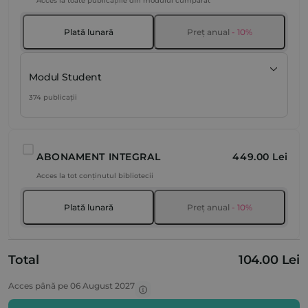
Acces la toate publicațiile din modulul cumpărat
Plată lunară
Preț anual
- 10%
Modul Student
374 publicații
ABONAMENT INTEGRAL
449.00 Lei
Acces la tot conținutul bibliotecii
Plată lunară
Preț anual
- 10%
Total
104.00 Lei
Acces până pe 06 August 2027