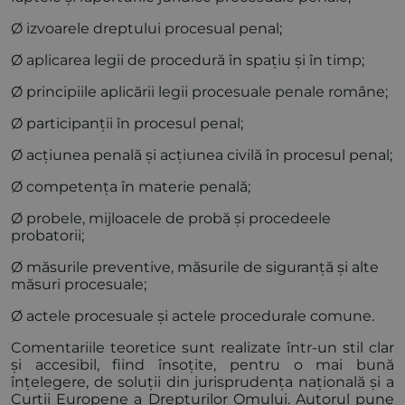
Ø izvoarele dreptului procesual penal;
Ø aplicarea legii de procedură în spațiu și în timp;
Ø principiile aplicării legii procesuale penale române;
Ø participanții în procesul penal;
Ø acțiunea penală și acțiunea civilă în procesul penal;
Ø competența în materie penală;
Ø probele, mijloacele de probă și procedeele
probatorii;
Ø măsurile preventive, măsurile de siguranță și alte
măsuri procesuale;
Ø actele procesuale și actele procedurale comune.
Comentariile teoretice sunt realizate într-un stil clar
și accesibil, fiind însoțite, pentru o mai bună
înțelegere, de soluții din jurisprudența națională și a
Curții Europene a Drepturilor Omului. Autorul pune