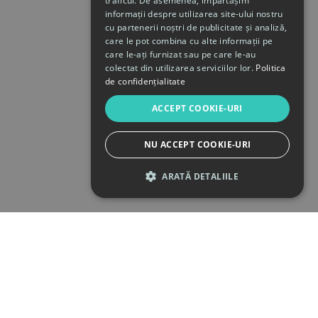
traficul. De asemenea, împărtășim
informații despre utilizarea site-ului nostru
cu partenerii noștri de publicitate și analiză,
care le pot combina cu alte informații pe
care le-ați furnizat sau pe care le-au
colectat din utilizarea serviciilor lor.
Politica
de confidențialitate
ACCEPT COOKIE-URI
NU ACCEPT COOKIE-URI
ARATĂ DETALIILE
STRICT NECESARE
DE PERFORMANȚĂ
DE TARGETARE
DE FUNCŢIONALITATE