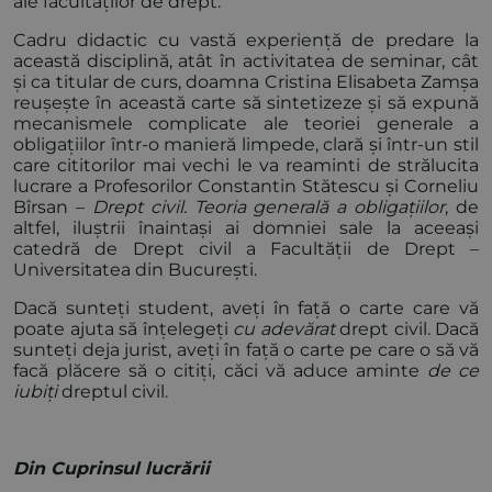
ale facultăților de drept.
Cadru didactic cu vastă experiență de predare la
această disciplină, atât în activitatea de seminar, cât
și ca titular de curs, doamna Cristina Elisabeta Zamșa
reușește în această carte să sintetizeze și să expună
mecanismele complicate ale teoriei generale a
obligațiilor într-o manieră limpede, clară și într-un stil
care cititorilor mai vechi le va reaminti de strălucita
lucrare a Profesorilor Constantin Stătescu și Corneliu
Bîrsan –
Drept civil. Teoria generală a obligațiilor
, de
altfel, iluștrii înaintași ai domniei sale la aceeași
catedră de Drept civil a Facultății de Drept –
Universitatea din București.
Dacă sunteți student, aveți în față o carte care vă
poate ajuta să înțelegeți
cu adevărat
drept civil. Dacă
sunteți deja jurist, aveți în față o carte pe care o să vă
facă plăcere să o citiți, căci vă aduce aminte
de ce
iubiți
dreptul civil.
Din Cuprinsul lucrării