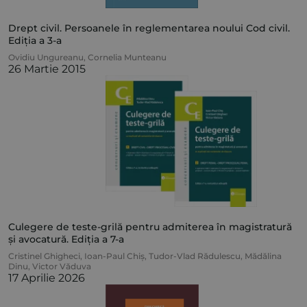
Drept civil. Persoanele în reglementarea noului Cod civil.
Ediția a 3-a
Ovidiu Ungureanu
,
Cornelia Munteanu
26 Martie 2015
Culegere de teste-grilă pentru admiterea în magistratură
și avocatură. Ediția a 7-a
Cristinel Ghigheci
,
Ioan-Paul Chiș
,
Tudor-Vlad Rădulescu
,
Mădălina
Dinu
,
Victor Văduva
17 Aprilie 2026