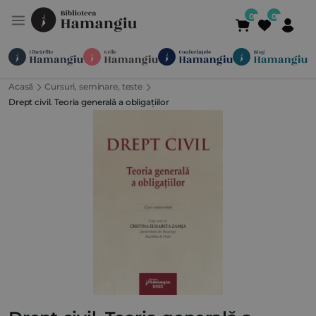
Acasă
Cursuri, seminare, teste
Module
Publicații
Abonamente
Drept civil. Teoria generală a obligațiilor
Suport
Contact
Newsletter
021 336 01 25
(L-V 09:00-