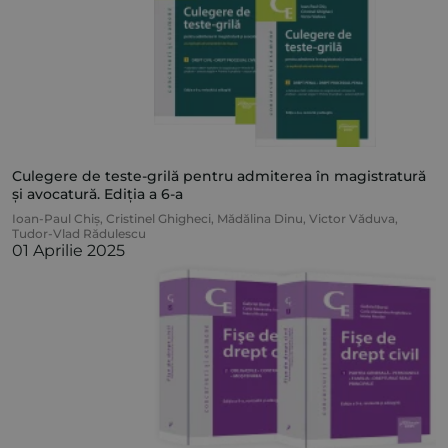
Culegere de teste-grilă pentru admiterea în magistratură
și avocatură. Ediția a 6-a
Ioan-Paul Chiș
,
Cristinel Ghigheci
,
Mădălina Dinu
,
Victor Văduva
,
Tudor-Vlad Rădulescu
01 Aprilie 2025