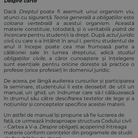
Despre carte
Dacă
Dreptul
poate fi asemuit unui organism viu,
atunci cu siguranță
Teoria generală a obligațiilor
este
coloana vertebrală
a acestui organism. Această
materie constituie, totodată, și o veritabilă
piatră de
încercare
pentru studenții la drept. După
actul juridic
civil,
cu care s-a întâlnit în anul I, pentru studentul de
anul II începe poate cea mai frumoasă parte a
călătoriei sale în lumea dreptului, adică
studiul
obligațiilor civile
, a căror cunoaștere și înțelegere
sunt esențiale pentru oricine dorește să practice o
profesie (orice profesie!) în domeniul juridic.
De aceea, pe lângă audierea cursurilor și participarea
la seminare, studentului îi este deosebit de util un
manual, un ghid, un îndrumar care să-l călăuzească
în drumul său către descifrarea textelor de lege și a
noțiunilor și conceptelor specifice acestei materii.
Un astfel de manual își propune să fie lucrarea de
față, ce urmează îndeaproape structura Codului civil
– Cartea a V-a.
Despre obligații
, acoperind întreaga
materie conform cerințelor din programele de studii