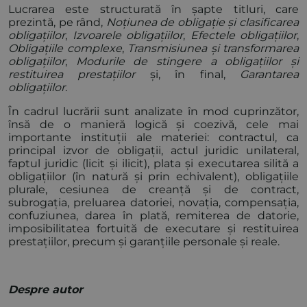
Lucrarea este structurată în șapte titluri, care
prezintă, pe rând,
Noțiunea de obligație și clasificarea
obligațiilor
,
Izvoarele obligațiilor
,
Efectele obligațiilor
,
Obligațiile complexe
,
Transmisiunea și transformarea
obligațiilor
,
Modurile de stingere a obligațiilor și
restituirea prestațiilor
și, în final,
Garantarea
obligațiilor
.
În cadrul lucrării sunt analizate în mod cuprinzător,
însă de o manieră logică și coezivă, cele mai
importante instituții ale materiei: contractul, ca
principal izvor de obligații, actul juridic unilateral,
faptul juridic (licit și ilicit), plata și executarea silită a
obligațiilor (în natură și prin echivalent), obligațiile
plurale, cesiunea de creanță și de contract,
subrogația, preluarea datoriei, novația, compensația,
confuziunea, darea în plată, remiterea de datorie,
imposibilitatea fortuită de executare și restituirea
prestațiilor, precum și garanțiile personale și reale.
Despre autor