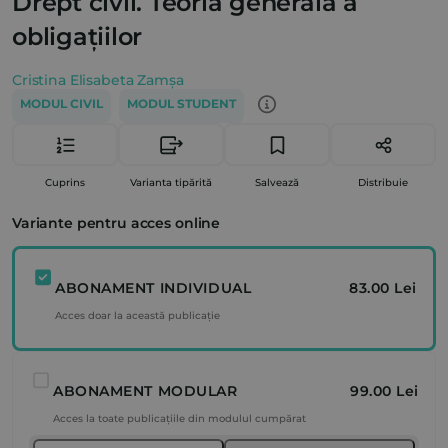
Drept civil. Teoria generală a
obligațiilor
Cristina Elisabeta Zamșa
MODUL CIVIL
MODUL STUDENT
Cuprins
Varianta tipărită
Salvează
Distribuie
Variante pentru acces online
ABONAMENT INDIVIDUAL
83.00 Lei
Acces doar la această publicație
ABONAMENT MODULAR
99.00 Lei
Acces la toate publicațiile din modulul cumpărat