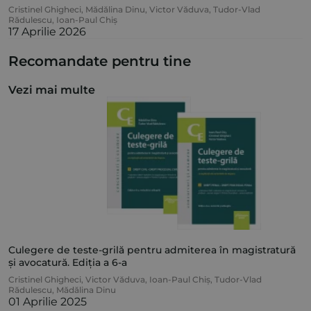
Cristinel Ghigheci
,
Mădălina Dinu
,
Victor Văduva
,
Tudor-Vlad
Rădulescu
,
Ioan-Paul Chiș
17 Aprilie 2026
Recomandate pentru tine
Vezi mai multe
Culegere de teste-grilă pentru admiterea în magistratură
și avocatură. Ediția a 6-a
Cristinel Ghigheci
,
Victor Văduva
,
Ioan-Paul Chiș
,
Tudor-Vlad
Rădulescu
,
Mădălina Dinu
01 Aprilie 2025