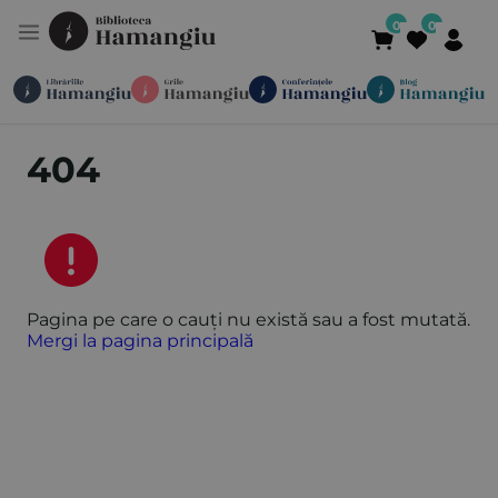
Module
Publicații
Abonamente
404
Suport
Contact
Newsletter
021 336 01 25
(L-V 09:00-
Pagina pe care o cauți nu există sau a fost mutată.
Mergi la pagina principală