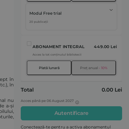
Modul Free trial
20 publicații
ABONAMENT INTEGRAL
449.00 Lei
Acces la tot conținutul bibliotecii
Plată lunară
Preț anual
- 10%
rept în
c.), în
Total
0.00 Lei
nal nu
Acces până pe 06 August 2027
e a-și
ilului,
Autentificare
turile,
Conectează-te pentru a activa abonamentul