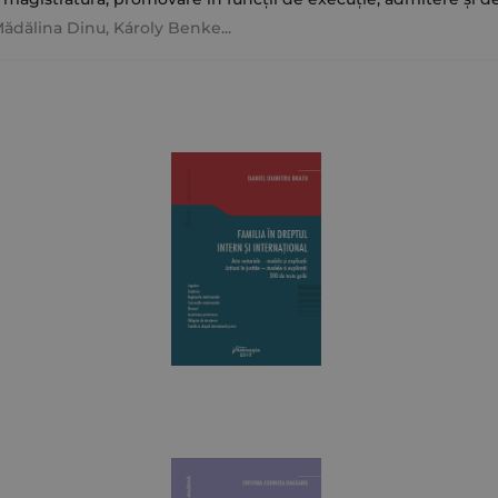
ădălina Dinu
,
Károly Benke
...