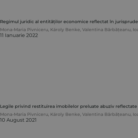
Regimul juridic al entităților economice reflectat în jurisprude
Mona-Maria Pivniceru
,
Károly Benke
,
Valentina Bărbățeanu
,
Io
11 Ianuarie 2022
Legile privind restituirea imobilelor preluate abuziv reflectate
Mona-Maria Pivniceru
,
Károly Benke
,
Valentina Bărbățeanu
,
Io
10 August 2021