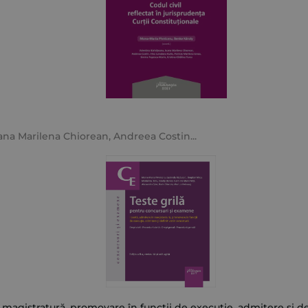
ana Marilena Chiorean
,
Andreea Costin
...
magistratură, promovare în funcții de execuție, admitere și defi