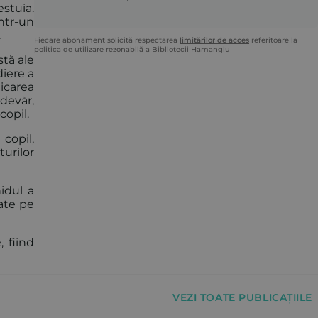
stuia.
într-un
.
Fiecare abonament solicită respectarea
limitărilor de acces
referitoare la
politica de utilizare rezonabilă a Bibliotecii Hamangiu
stă ale
diere a
nicarea
adevăr,
copil.
copil,
urilor
hidul a
rate pe
, fiind
VEZI TOATE PUBLICAȚIILE