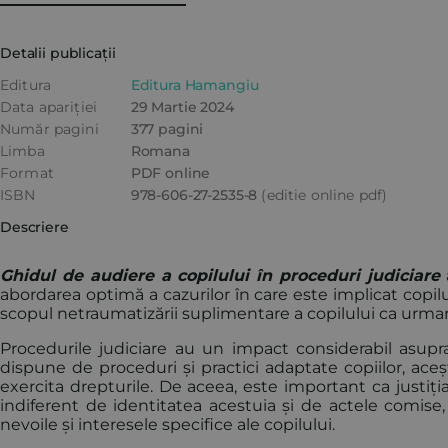
Detalii publicații
Editura
Editura Hamangiu
Data apariției
29 Martie 2024
Număr pagini
377 pagini
Limba
Romana
Format
PDF online
ISBN
978-606-27-2535-8
(editie online pdf)
Descriere
Ghidul de audiere a copilului în proceduri judiciare
a
abordarea optimă a cazurilor în care este implicat copilul
scopul netraumatizării suplimentare a copilului ca urmar
Procedurile judiciare au un impact considerabil asupra c
dispune de proceduri și practici adaptate copiilor, ace
exercita drepturile. De aceea, este important ca justiți
indiferent de identitatea acestuia și de actele comise, i
nevoile și interesele specifice ale copilului.