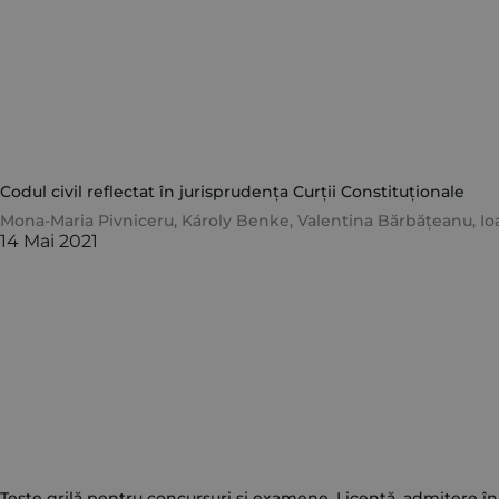
Codul civil reflectat în jurisprudența Curții Constituționale
Mona-Maria Pivniceru
,
Károly Benke
,
Valentina Bărbățeanu
,
Io
14 Mai 2021
Teste grilă pentru concursuri și examene. Licență, admitere în 