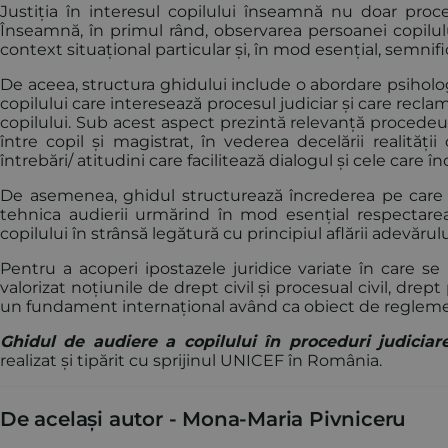
Justiția în interesul copilului înseamnă nu doar procedu
Înseamnă, în primul rând, observarea persoanei copilului
context situațional particular și, în mod esențial, semnific
De aceea, structura ghidului include o abordare psihologi
copilului care interesează procesul judiciar și care rec
copilului. Sub acest aspect prezintă relevanță procedeul 
între copil și magistrat, în vederea decelării realități
întrebări/ atitudini care facilitează dialogul și cele care 
De asemenea, ghidul structurează încrederea pe care t
tehnica audierii urmărind în mod esențial respectarea p
copilului în strânsă legătură cu principiul aflării adevărul
Pentru a acoperi ipostazele juridice variate în care se 
valorizat noțiunile de drept civil și procesual civil, dre
un fundament internațional având ca obiect de reglemen
Ghidul de audiere a copilului în proceduri judiciar
realizat și tipărit cu sprijinul UNICEF în România.
De același autor -
Mona-Maria Pivniceru