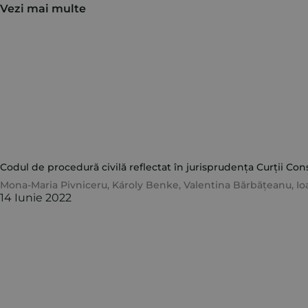
Vezi mai multe
Codul de procedură civilă reflectat în jurisprudența Curții Con
Mona-Maria Pivniceru
,
Károly Benke
,
Valentina Bărbățeanu
,
Io
14 Iunie 2022