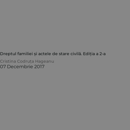
Dreptul familiei și actele de stare civilă. Ediția a 2-a
Cristina Codruța Hageanu
07 Decembrie 2017