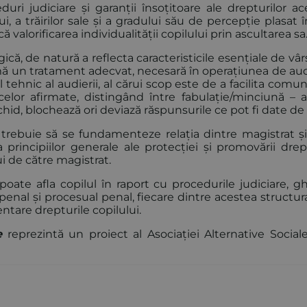
ri judiciare și garanții însoțitoare ale drepturilor ace
, a trăirilor sale și a gradului său de percepție plasat 
ă valorificarea individualității copilului prin ascultarea sa
că, de natură a reflecta caracteristicile esențiale de vâr
lamă un tratament adecvat, necesară în operațiunea de au
tehnic al audierii, al cărui scop este de a facilita comu
i celor afirmate, distingând între fabulație/minciună – 
închid, blochează ori deviază răspunsurile ce pot fi date de 
rebuie să se fundamenteze relația dintre magistrat și 
rincipiilor generale ale protecției și promovării drept
ui de către magistrat.
poate afla copilul în raport cu procedurile judiciare, g
pt penal și procesual penal, fiecare dintre acestea structu
tare drepturile copilului.
e
reprezintă un proiect al Asociației Alternative Sociale