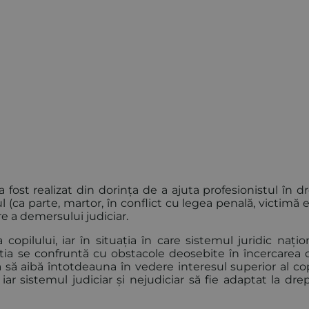
 fost realizat din dorința de a ajuta profesionistul în d
 (ca parte, martor, în conflict cu legea penală, victimă et
e a demersului judiciar.
opilului, iar în situația în care sistemul juridic națio
știa se confruntă cu obstacole deosebite în încercarea d
a să aibă întotdeauna în vedere interesul superior al cop
ar sistemul judiciar și nejudiciar să fie adaptat la drep