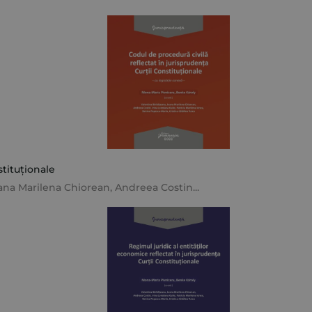
stituționale
ana Marilena Chiorean
,
Andreea Costin
...