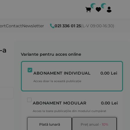
ort
Contact
Newsletter
021 336 01 25
(L-V 09:00-16:30)
-a
Variante pentru acces online
ABONAMENT INDIVIDUAL
0.00 Lei
Acces doar la această publicație
ABONAMENT MODULAR
0.00 Lei
Acces la toate publicațiile din modulul cumpărat
Plată lunară
Preț anual
- 10%