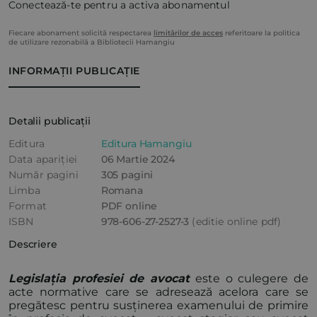
Conectează-te pentru a activa abonamentul
Fiecare abonament solicită respectarea
limitărilor de acces
referitoare la politica
de utilizare rezonabilă a Bibliotecii Hamangiu
INFORMAȚII PUBLICAȚIE
Detalii publicații
Editura
Editura Hamangiu
Data apariției
06 Martie 2024
Număr pagini
305 pagini
Limba
Romana
Format
PDF online
ISBN
978-606-27-2527-3
(editie online pdf)
Descriere
Legislația profesiei de avocat
este o culegere de
acte normative care se adresează acelora care se
pregătesc pentru susținerea examenului de primire