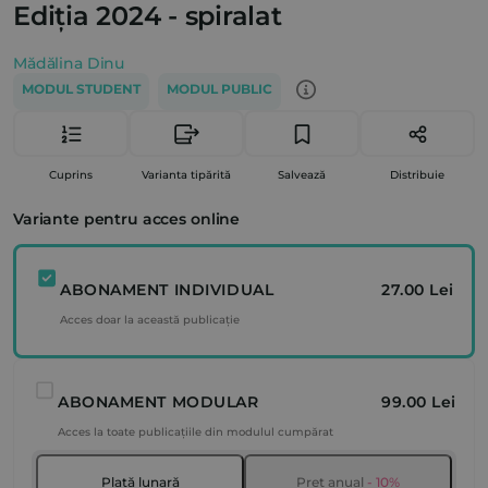
Ediția 2024 - spiralat
Mădălina Dinu
MODUL STUDENT
MODUL PUBLIC
Cuprins
Varianta tipărită
Salvează
Distribuie
Variante pentru acces online
ABONAMENT INDIVIDUAL
27.00 Lei
Acces doar la această publicație
ABONAMENT MODULAR
99.00 Lei
Acces la toate publicațiile din modulul cumpărat
Plată lunară
Preț anual
- 10%