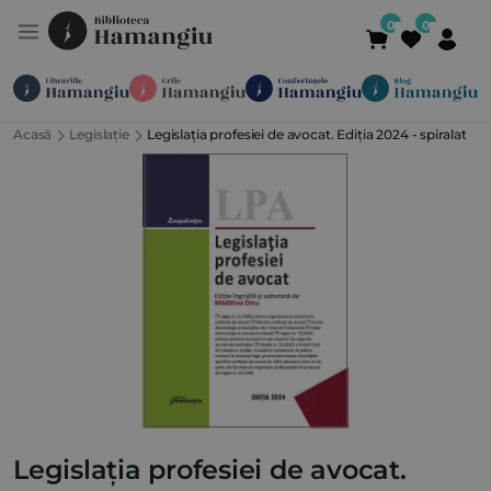
Acasă
Legislație
Legislația profesiei de avocat. Ediția 2024 - spiralat
Module
Publicații
Abonamente
Suport
Contact
Newsletter
021 336 01 25
(L-V 09:00-
Legislația profesiei de avocat.