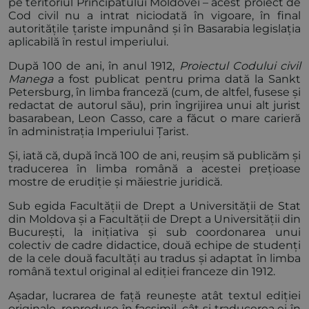
pe teritoriul Principatului Moldovei – acest proiect de
Cod civil nu a intrat niciodată în vigoare, în final
autoritățile țariste impunând și în Basarabia legislația
aplicabilă în restul imperiului.
După 100 de ani, în anul 1912,
Proiectul Codului civil
Manega
a fost publicat pentru prima dată la Sankt
Petersburg, în limba franceză (cum, de altfel, fusese și
redactat de autorul său), prin îngrijirea unui alt jurist
basarabean, Leon Casso, care a făcut o mare carieră
în administrația Imperiului Țarist.
Și, iată că, după încă 100 de ani, reușim să publicăm și
traducerea în limba română a acestei prețioase
mostre de erudiție și măiestrie juridică.
Sub egida Facultății de Drept a Universității de Stat
din Moldova și a Facultății de Drept a Universității din
București, la inițiativa și sub coordonarea unui
colectiv de cadre didactice, două echipe de studenți
de la cele două facultăți au tradus și adaptat în limba
română textul original al ediției franceze din 1912.
Așadar, lucrarea de față reunește atât textul ediției
originale, reproduse în facsimil, cât și traducerea ei în