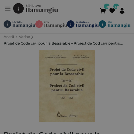
Acasă
Variae
Module
Publicații
Abonamente
Projet de Code civil pour la Bessarabie – Proiect de Cod civil pentru
Suport
Contact
Newsletter
021 336 01 25
(L-V 09:00-
Basarabia (1824-1825)