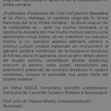
limba română.
„Publicarea
Proiectului de Cod civil pentru Basarabia
al lui Petru Manega, în varianta originală, în limba
franceză, dar și în limba română – la două veacuri de
la redactarea sa – este nu numai necesară, ci și
oportună. Aceasta din mai multe motive: pentru a ne
demonstra nouă înșine că ne mândrim cu trecutul
nostru și cu oamenii acestui pământ, pentru a
restitui culturii juridice naționale un monument al
gândirii juridice românești de la începutul secolului
al XIX‑lea, dar și în speranța că el va servi drept obiect
de studiu pentru cercetătorii istoriei dreptului,
precum și pentru orice juriști, teoreticieni sau
practicieni, pasionați de evoluția dreptului în spațiul
românesc, inclusiv în perioade mai puțin faste ale
istoriei noastre.”
Dr. Mihai TAȘCĂ, Cercetător științific coordonator,
Institutul de Cercetări Juridice, Politice și Sociologice
Prof. univ. dr. Flavius BAIAS, Universitatea din
București