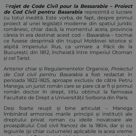
P
rojet de Code Civil pour la Bessarabie – Proiect
de Cod Civil pentru Basarabia
reprezintă o lucrare
cu totul inedită. Este vorba, de fapt, despre primul
proiect al unei legislații moderne din spațiul juridic
românesc, chiar dacă, la momentul acela, provincia
căreia în era destinat acest cod – Basarabia – tocmai
ce fusese desprinsă din trupul Moldovei istorice și
alipită Imperiului Rus, ca urmare a Păcii de la
București, din 1812, încheiată între Imperiul Otoman
și cel Țarist.
Anterior chiar și Regulamentelor Organice,
Proiectul
de Cod civil pentru Basarabia
a fost redactat în
perioada 1822-1825, aproape exclusiv de către Petru
Manega, un jurist român care se pare că ar fi și primul
român doctor în drept, titlu obținut la faimoasa
Facultate de Drept a Universității Sorbona din Paris.
Deși foarte reușit și bine articulat – Manega
îmbinând armonios marile principii și instituții ale
dreptului privat roman cu ideile novatoare ale
proaspătului Cod civil francez de la 1804, dar și cu
legiuirile (și chiar cutumele) aplicabile la acea vreme