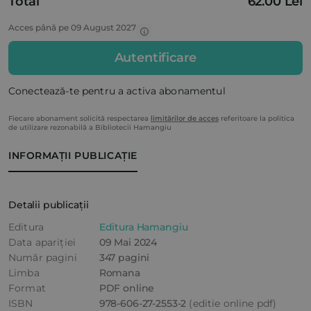
Total
62.00 Lei
Acces până pe 09 August 2027
Autentificare
Conectează-te pentru a activa abonamentul
Fiecare abonament solicită respectarea
limitărilor de acces
referitoare la politica
de utilizare rezonabilă a Bibliotecii Hamangiu
INFORMAȚII PUBLICAȚIE
Detalii publicații
Editura
Editura Hamangiu
Data apariției
09 Mai 2024
Număr pagini
347 pagini
Limba
Romana
Format
PDF online
ISBN
978-606-27-2553-2
(editie online pdf)