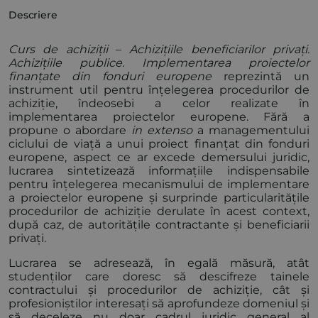
Descriere
Curs de achiziții
–
Achizițiile beneficiarilor privați.
Achizițiile publice. Implementarea proiectelor
finanțate din fonduri europene
reprezintă un
instrument util pentru înțelegerea procedurilor de
achiziție, îndeosebi a celor realizate în
implementarea proiectelor europene. Fără a
propune o abordare
in extenso
a managementului
ciclului de viață a unui proiect finanțat din fonduri
europene, aspect ce ar excede demersului juridic,
lucrarea sintetizează informațiile indispensabile
pentru înțelegerea mecanismului de implementare
a proiectelor europene și surprinde particularitățile
procedurilor de achiziție derulate în acest context,
după caz, de autoritățile contractante și beneficiarii
privați.
Lucrarea se adresează, în egală măsură, atât
studenților care doresc să descifreze tainele
contractului și procedurilor de achiziție, cât și
profesioniștilor interesați să aprofundeze domeniul și
să deceleze nu doar cadrul juridic general al