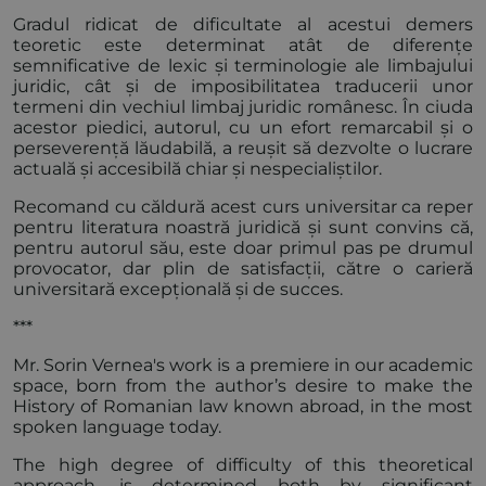
Gradul ridicat de dificultate al acestui demers
teoretic este determinat atât de diferențe
semnificative de lexic și terminologie ale limbajului
juridic, cât și de imposibilitatea traducerii unor
termeni din vechiul limbaj juridic românesc. În ciuda
acestor piedici, autorul, cu un efort remarcabil și o
perseverență lăudabilă, a reușit să dezvolte o lucrare
actuală și accesibilă chiar și nespecialiștilor.
Recomand cu căldură acest curs universitar ca reper
pentru literatura noastră juridică și sunt convins că,
pentru autorul său, este doar primul pas pe drumul
provocator, dar plin de satisfacții, către o carieră
universitară excepțională și de succes.
***
Mr. Sorin Vernea's work is a premiere in our academic
space, born from the author’s desire to make the
History of Romanian law known abroad, in the most
spoken language today.
The high degree of difficulty of this theoretical
approach, is determined both by significant