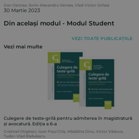
Dan Oancea
,
Sorin-Alexandru Vernea
,
Vlad-Victor Ochea
30 Martie 2023
Din același modul -
Modul Student
VEZI TOATE PUBLICAȚIILE
Vezi mai multe
Culegere de teste-grilă pentru admiterea în magistratură
și avocatură. Ediția a 6-a
Cristinel Ghigheci
,
Ioan-Paul Chiș
,
Mădălina Dinu
,
Victor Văduva
,
Tudor-Vlad Rădulescu