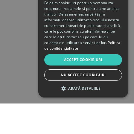
Folosim cookie-uri pentru a personaliza
conținutul, reclamele și pentru a ne analiza
traficul. De asemenea, împărtășim
informații despre utilizarea site-ului nostru
cu partenerii noștri de publicitate și analiză,
care le pot combina cu alte informații pe
care le-ați furnizat sau pe care le-au
colectat din utilizarea serviciilor lor.
Politica
de confidențialitate
ACCEPT COOKIE-URI
NU ACCEPT COOKIE-URI
ARATĂ DETALIILE
STRICT NECESARE
DE PERFORMANȚĂ
DE TARGETARE
DE FUNCŢIONALITATE