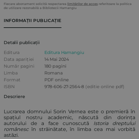
Fiecare abonament solicită respectarea
limitărilor de acces
referitoare la politica
de utilizare rezonabilă a Bibliotecii Hamangiu
INFORMAȚII PUBLICAȚIE
Detalii publicații
Editura
Editura Hamangiu
Data apariției
14 Mai 2024
Număr pagini
180 pagini
Limba
Romana
Format
PDF online
ISBN
978-606-27-2564-8
(editie online pdf)
Descriere
Lucrarea domnului Sorin Vernea este o premieră în
spațiul nostru academic, născută din dorința
autorului de a face cunoscută
Istoria dreptului
românesc
în străinătate, în limba cea mai vorbită
astăzi.