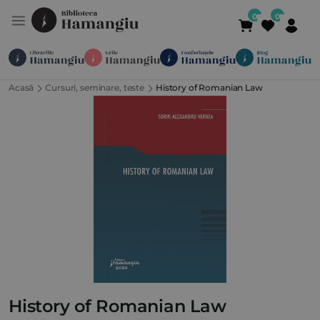
Acasă
Cursuri, seminare, teste
History of Romanian Law
Module
Publicații
Abonamente
Suport
Contact
Newsletter
021 336 01 25
(L-V 09:00-
History of Romanian Law