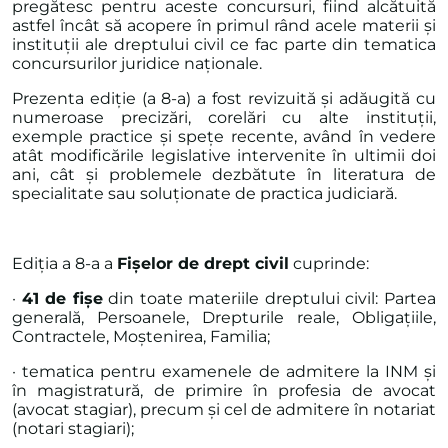
pregătesc pentru aceste concursuri, fiind alcătuită
astfel încât să acopere în primul rând acele materii și
instituții ale dreptului civil ce fac parte din tematica
concursurilor juridice naționale.
Prezenta ediție (a 8-a) a fost revizuită și adăugită cu
numeroase precizări, corelări cu alte instituții,
exemple practice și spețe recente, având în vedere
atât modificările legislative intervenite în ultimii doi
ani, cât și problemele dezbătute în literatura de
specialitate sau soluționate de practica judiciară.
Ediția a 8-a a
Fișelor de drept civil
cuprinde:
·
41 de fișe
din toate materiile dreptului civil: Partea
generală, Persoanele, Drepturile reale, Obligațiile,
Contractele, Moștenirea, Familia;
· tematica pentru examenele de admitere la INM și
în magistratură, de primire în profesia de avocat
(avocat stagiar), precum și cel de admitere în notariat
(notari stagiari);