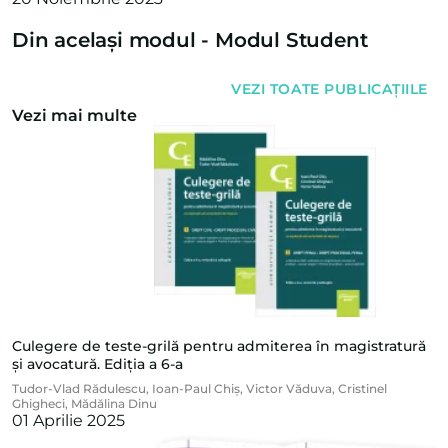
Din același modul -
Modul Student
VEZI TOATE PUBLICAȚIILE
Vezi mai multe
Culegere de teste-grilă pentru admiterea în magistratură
și avocatură. Ediția a 6-a
Tudor-Vlad Rădulescu
,
Ioan-Paul Chiș
,
Victor Văduva
,
Cristinel
Ghigheci
,
Mădălina Dinu
01 Aprilie 2025