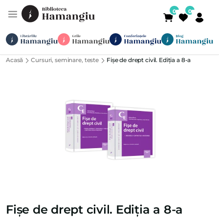
Acasă
Cursuri, seminare, teste
Fișe de drept civil. Ediția a 8-a
Module
Publicații
Abonamente
Suport
Contact
Newsletter
021 336 01 25
(L-V 09:00-
Fișe de drept civil. Ediția a 8-a