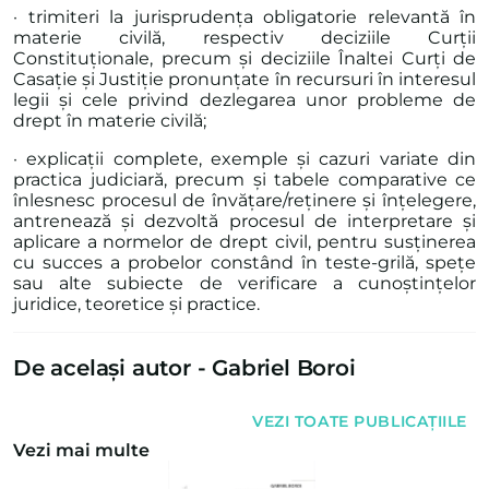
· trimiteri la jurisprudența obligatorie relevantă în
materie civilă, respectiv deciziile Curții
Constituționale, precum și deciziile Înaltei Curți de
Casație și Justiție pronunțate în recursuri în interesul
legii și cele privind dezlegarea unor probleme de
drept în materie civilă;
· explicații complete, exemple și cazuri variate din
practica judiciară, precum și tabele comparative ce
înlesnesc procesul de învățare/reținere și înțelegere,
antrenează și dezvoltă procesul de interpretare și
aplicare a normelor de drept civil, pentru susținerea
cu succes a probelor constând în teste-grilă, spețe
sau alte subiecte de verificare a cunoștințelor
juridice, teoretice și practice.
De același autor -
Gabriel Boroi
VEZI TOATE PUBLICAȚIILE
Vezi mai multe