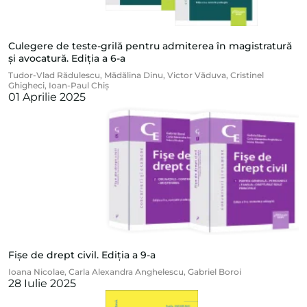
Culegere de teste-grilă pentru admiterea în magistratură
și avocatură. Ediția a 6-a
Tudor-Vlad Rădulescu
,
Mădălina Dinu
,
Victor Văduva
,
Cristinel
Ghigheci
,
Ioan-Paul Chiș
01 Aprilie 2025
Fișe de drept civil. Ediția a 9-a
Ioana Nicolae
,
Carla Alexandra Anghelescu
,
Gabriel Boroi
28 Iulie 2025