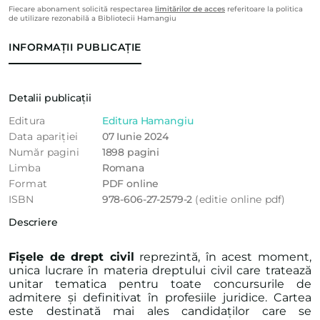
Fiecare abonament solicită respectarea
limitărilor de acces
referitoare la politica
de utilizare rezonabilă a Bibliotecii Hamangiu
INFORMAȚII PUBLICAȚIE
Detalii publicații
Editura
Editura Hamangiu
Data apariției
07 Iunie 2024
Număr pagini
1898 pagini
Limba
Romana
Format
PDF online
ISBN
978-606-27-2579-2
(editie online pdf)
Descriere
Fișele de drept civil
reprezintă, în acest moment,
unica lucrare în materia dreptului civil care tratează
unitar tematica pentru toate concursurile de
admitere și definitivat în profesiile juridice. Cartea
este destinată mai ales candidaților care se