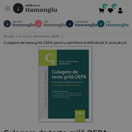
Acasă
Cursuri, seminare, teste
Module
Publicații
Abonamente
Culegere de teste grilă OEPA pentru admitere și definitivat în avocatură
Suport
Contact
Newsletter
021 336 01 25
(L-V 09:00-