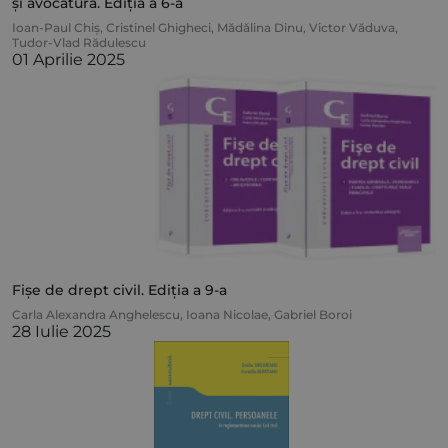
și avocatură. Ediția a 6-a
Ioan-Paul Chiș
,
Cristinel Ghigheci
,
Mădălina Dinu
,
Victor Văduva
,
Tudor-Vlad Rădulescu
01 Aprilie 2025
Fișe de drept civil. Ediția a 9-a
Carla Alexandra Anghelescu
,
Ioana Nicolae
,
Gabriel Boroi
28 Iulie 2025