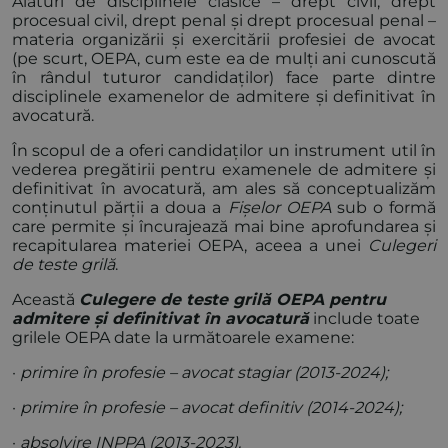
Alături de disciplinele clasice – drept civil, drept
procesual civil, drept penal și drept procesual penal –
materia organizării și exercitării profesiei de avocat
(pe scurt, OEPA, cum este ea de mulți ani cunoscută
în rândul tuturor candidaților) face parte dintre
disciplinele examenelor de admitere și definitivat în
avocatură.
În scopul de a oferi candidaților un instrument util în
vederea pregătirii pentru examenele de admitere și
definitivat în avocatură, am ales să conceptualizăm
conținutul părții a doua a
Fișelor OEPA
sub o formă
care permite și încurajează mai bine aprofundarea și
recapitularea materiei OEPA, aceea a unei
Culegeri
de teste grilă
.
Această
Culegere de teste grilă OEPA pentru
admitere și definitivat în avocatură
include toate
grilele OEPA date la următoarele examene:
·
primire în profesie – avocat stagiar (2013-2024);
·
primire în profesie – avocat definitiv (2014-2024);
·
absolvire INPPA (2013-2023).