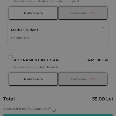
Acces la toate publicațiile din modulul cumpărat
Plată lunară
Preț anual
- 10%
Modul Student
374 publicații
ABONAMENT INTEGRAL
449.00 Lei
Acces la tot conținutul bibliotecii
Plată lunară
Preț anual
- 10%
Total
55.00 Lei
Acces până pe 08 August 2027