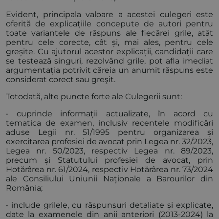
Evident, principala valoare a acestei culegeri este
oferită de explicațiile concepute de autori pentru
toate variantele de răspuns ale fiecărei grile, atât
pentru cele corecte, cât și, mai ales, pentru cele
greșite. Cu ajutorul acestor explicații, candidații care
se testează singuri, rezolvând grile, pot afla imediat
argumentația potrivit căreia un anumit răspuns este
considerat corect sau greşit.
Totodată, alte puncte forte ale Culegerii sunt:
• cuprinde informații actualizate, în acord cu
tematica de examen, inclusiv recentele modificări
aduse Legii nr. 51/1995 pentru organizarea și
exercitarea profesiei de avocat prin Legea nr. 32/2023,
Legea nr. 50/2023, respectiv Legea nr. 89/2023,
precum și Statutului profesiei de avocat, prin
Hotărârea nr. 61/2024, respectiv Hotărârea nr. 73/2024
ale Consiliului Uniunii Naționale a Barourilor din
România;
• include grilele, cu răspunsuri detaliate și explicate,
date la examenele din anii anteriori (2013-2024) la