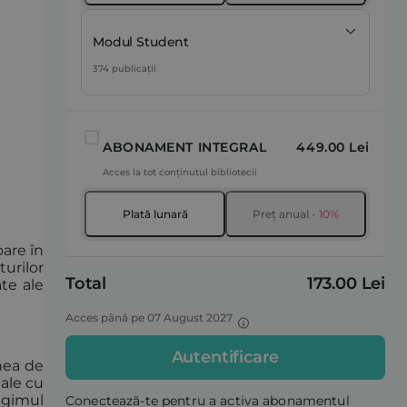
Modul Student
374 publicații
ABONAMENT INTEGRAL
449.00 Lei
Acces la tot conținutul bibliotecii
Plată lunară
Preț anual
- 10%
oare în
turilor
Total
173.00 Lei
ate ale
Acces până pe 07 August 2027
Autentificare
unea de
eale cu
egimul
Conectează-te pentru a activa abonamentul