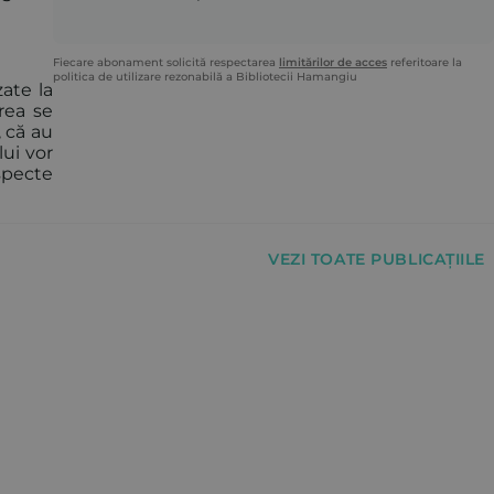
Fiecare abonament solicită respectarea
limitărilor de acces
referitoare la
politica de utilizare rezonabilă a Bibliotecii Hamangiu
zate la
rea se
, că au
lui vor
specte
VEZI TOATE PUBLICAȚIILE