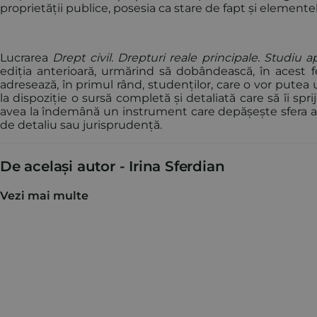
proprietății publice, posesia ca stare de fapt și elemente
Lucrarea
Drept civil. Drepturi reale principale. Studiu 
ediția anterioară, urmărind să dobândească, în acest fe
adresează, în primul rând, studenților, care o vor putea u
la dispoziție o sursă completă și detaliată care să îi spri
avea la îndemână un instrument care depășește sfera a
de detaliu sau jurisprudență.
De același autor -
Irina Sferdian
Vezi mai multe