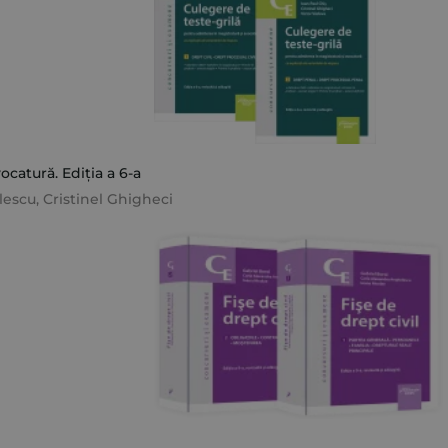
catură. Ediția a 6-a
lescu
,
Cristinel Ghigheci