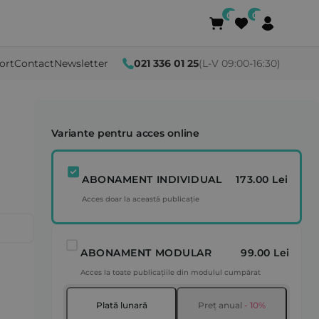
ort
Contact
Newsletter
021 336 01 25
(L-V 09:00-16:30)
Variante pentru acces online
ABONAMENT INDIVIDUAL
173.00 Lei
Acces doar la această publicație
ABONAMENT MODULAR
99.00 Lei
Acces la toate publicațiile din modulul cumpărat
Plată lunară
Preț anual
- 10%