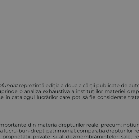
rofundat
reprezintă ediția a doua a cărții publicate de aut
rinde o analiză exhaustivă a instituțiilor materiei drep
se în catalogul lucrărilor care pot să fie considerate trat
e importante din materia drepturilor reale, precum: noți
cția lucru-bun-drept patrimonial, comparația drepturilor r
 proprietății private și al dezmembrămintelor sale, r