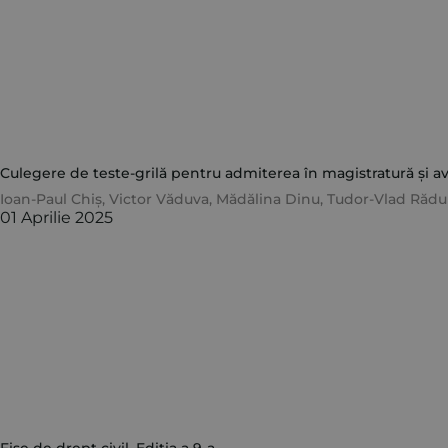
Culegere de teste-grilă pentru admiterea în magistratură și avo
Ioan-Paul Chiș
,
Victor Văduva
,
Mădălina Dinu
,
Tudor-Vlad Rădu
01 Aprilie 2025