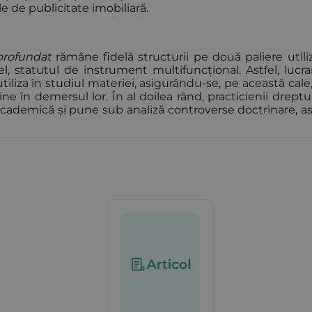
le de publicitate imobiliară.
aprofundat
rămâne fidelă structurii pe două paliere utili
l, statutul de instrument multifuncțional. Astfel, lucra
tiliza în studiul materiei, asigurându-se, pe această cale
jine în demersul lor. În al doilea rând, practicienii dreptu
cademică și pune sub analiză controverse doctrinare, a