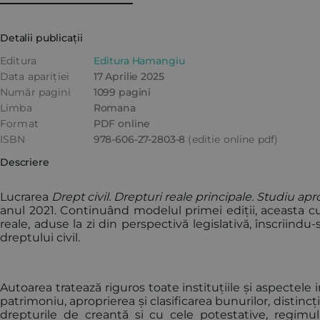
Detalii publicații
Editura
Editura Hamangiu
Data apariției
17 Aprilie 2025
Număr pagini
1099 pagini
Limba
Romana
Format
PDF online
ISBN
978-606-27-2803-8
(editie online pdf)
Descriere
Lucrarea
Drept civil. Drepturi reale principale. Studiu ap
anul 2021. Continuând modelul primei ediții, aceasta cup
reale, aduse la zi din perspectivă legislativă, înscriindu-
dreptului civil.
Autoarea tratează riguros toate instituțiile și aspectel
patrimoniu, aproprierea și clasificarea bunurilor, distin
drepturile de creanță și cu cele potestative, regimul