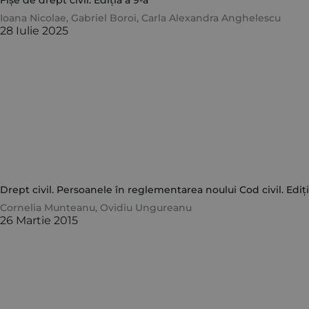
Fișe de drept civil. Ediția a 9-a
Ioana Nicolae
,
Gabriel Boroi
,
Carla Alexandra Anghelescu
28 Iulie 2025
Drept civil. Persoanele în reglementarea noului Cod civil. Ediți
Cornelia Munteanu
,
Ovidiu Ungureanu
26 Martie 2015