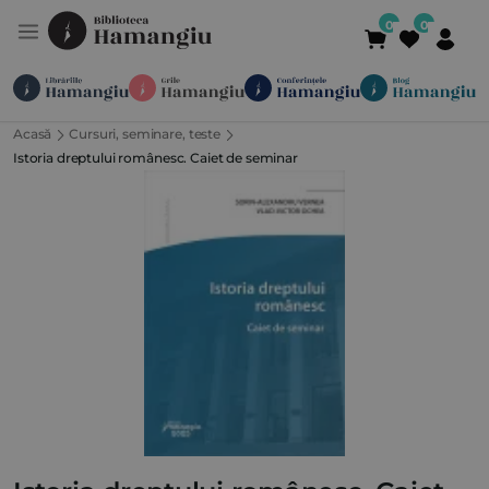
Acasă
Cursuri, seminare, teste
Module
Publicații
Abonamente
Istoria dreptului românesc. Caiet de seminar
Suport
Contact
Newsletter
021 336 01 25
(L-V 09:00-