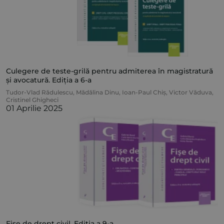
Culegere de teste-grilă pentru admiterea în magistratură
și avocatură. Ediția a 6-a
Tudor-Vlad Rădulescu
,
Mădălina Dinu
,
Ioan-Paul Chiș
,
Victor Văduva
,
Cristinel Ghigheci
01 Aprilie 2025
Fișe de drept civil. Ediția a 9-a