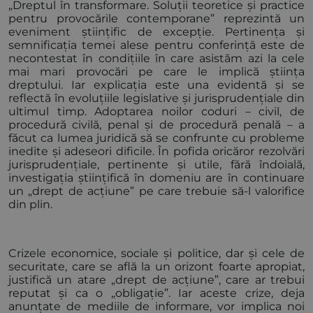
„Dreptul în transformare. Soluții teoretice și practice
pentru provocările contemporane” reprezintă un
eveniment științific de excepție. Pertinența și
semnificația temei alese pentru conferință este de
necontestat în condițiile în care asistăm azi la cele
mai mari provocări pe care le implică știința
dreptului. Iar explicația este una evidentă și se
reflectă în evoluțiile legislative și jurisprudențiale din
ultimul timp. Adoptarea noilor coduri – civil, de
procedură civilă, penal și de procedură penală – a
făcut ca lumea juridică să se confrunte cu probleme
inedite și adeseori dificile. În pofida oricăror rezolvări
jurisprudențiale, pertinente și utile, fără îndoială,
investigația științifică în domeniu are în continuare
un „drept de acțiune” pe care trebuie să-l valorifice
din plin.
Crizele economice, sociale și politice, dar și cele de
securitate, care se află la un orizont foarte apropiat,
justifică un atare „drept de acțiune”, care ar trebui
reputat și ca o „obligație”. Iar aceste crize, deja
anunțate de mediile de informare, vor implica noi