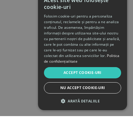
Acest site web folosește
cookie-uri
Folosim cookie-uri pentru a personaliza
conținutul, reclamele și pentru a ne analiza
traficul. De asemenea, împărtășim
informații despre utilizarea site-ului nostru
cu partenerii noștri de publicitate și analiză,
care le pot combina cu alte informații pe
care le-ați furnizat sau pe care le-au
colectat din utilizarea serviciilor lor.
Politica
de confidențialitate
ACCEPT COOKIE-URI
NU ACCEPT COOKIE-URI
ARATĂ DETALIILE
STRICT NECESARE
DE PERFORMANȚĂ