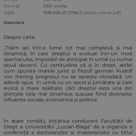
Format
PDF online
ISBN
978-606-27-2796-3
(editie online pdf)
Descriere
Despre carte
„Trăim azi într-o lume tot mai complexă și mai
dinamică, în care dreptul a evoluat într-un mod
spectaculos, imposibil de anticipat în urmă cu numai
două decenii. Cu certitudine că și în drept, astfel
cum spunea marele jurist și filozof german Rudolf
von Ihering, progresul nu se oprește niciodată. Un
adevăr spus în urmă cu un secol și jumătate și care
evocă o mare realitate, căci dreptul este una din
științele cele mai dinamice, supuse fiind diverselor
influențe sociale, economice și politice.
În atare condiții, inițiativa conducerii Facultății de
Drept a Universității „Lucian-Blaga” de a organiza o
conferință a doctoranzilor și masteranzilor cu titlul