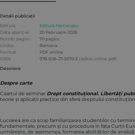
Detalii publicații
Editura
Editura Hamangiu
Data apariției
20 Februarie 2026
Număr pagini
70 pagini
Limba
Romana
Format
PDF online
ISBN
978-606-27-3070-3
(editie online pdf)
Descriere
Despre carte
Caietul de seminar
Drept constituțional. Libertăți publ
teorie și aplicații practice din sfera dreptului constituți
Lucrarea are ca scop familiarizarea studenților cu termin
fundamentale, precum și cu procedura în fața Curții Eur
urmărește, de asemenea, formarea abilităților de analiză cri