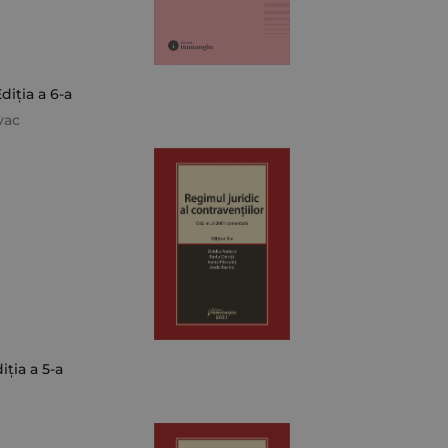
diția a 6-a
vac
iția a 5-a