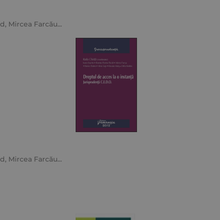
id
,
Mircea Farcău
...
id
,
Mircea Farcău
...