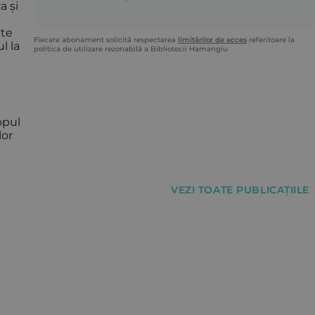
a și
ate
Fiecare abonament solicită respectarea
limitărilor de acces
referitoare la
l la
politica de utilizare rezonabilă a Bibliotecii Hamangiu
opul
lor
VEZI TOATE PUBLICAȚIILE