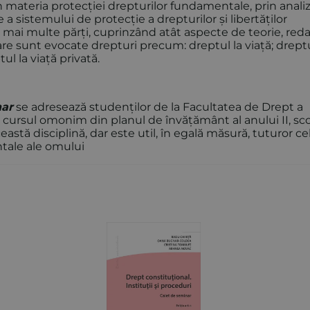
n materia protecției drepturilor fundamentale, prin analiz
a sistemului de protecție a drepturilor și libertăților
n mai multe părți, cuprinzând atât aspecte de teorie, red
are sunt evocate drepturi precum: dreptul la viață; dreptu
tul la viață privată.
nar
se adresează studenților de la Facultatea de Drept a
 cursul omonim din planul de învățământ al anului II, sc
eastă disciplină, dar este util, în egală măsură, tuturor ce
entale ale omului