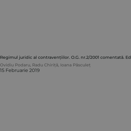
Regimul juridic al contravențiilor. O.G. nr.2/2001 comentată. Edi
Ovidiu Podaru
,
Radu Chiriță
,
Ioana Păsculeț
15 Februarie 2019