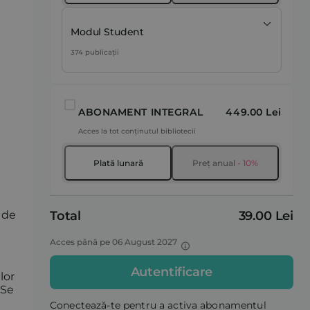
Modul Student
374 publicații
ABONAMENT INTEGRAL
449.00 Lei
Acces la tot conținutul bibliotecii
Plată lunară
Preț anual
- 10%
e de
Total
39.00 Lei
Acces până pe 06 August 2027
Autentificare
lor
 Se
Conectează-te pentru a activa abonamentul