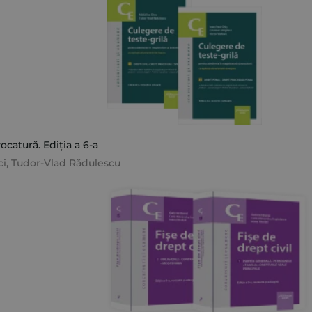
catură. Ediția a 6-a
ci
,
Tudor-Vlad Rădulescu