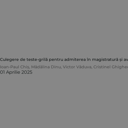
Culegere de teste-grilă pentru admiterea în magistratură și avo
Ioan-Paul Chiș
,
Mădălina Dinu
,
Victor Văduva
,
Cristinel Ghighe
01 Aprilie 2025