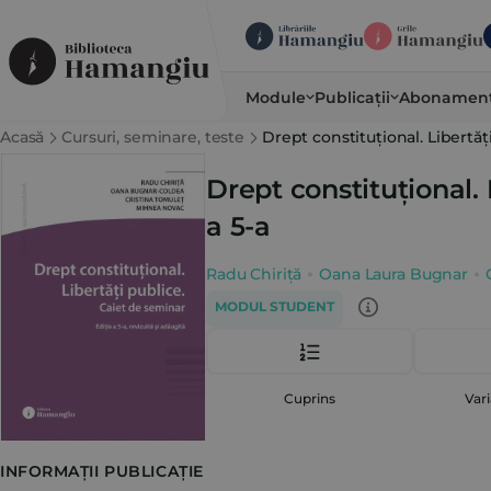
Module
Publicații
Abonamen
Acasă
Cursuri, seminare, teste
Drept constituțional. Libertăți
Drept constituțional. 
a 5-a
Radu Chiriță
Oana Laura Bugnar
MODUL STUDENT
Cuprins
Vari
INFORMAȚII PUBLICAȚIE