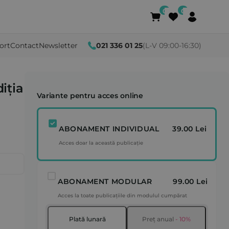
ort
Contact
Newsletter
021 336 01 25
(L-V 09:00-16:30)
iția
Variante pentru acces online
ABONAMENT INDIVIDUAL
39.00 Lei
Acces doar la această publicație
ABONAMENT MODULAR
99.00 Lei
Acces la toate publicațiile din modulul cumpărat
Plată lunară
Preț anual
- 10%