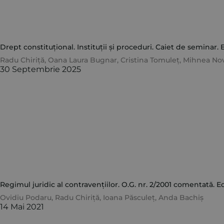
Drept constituțional. Instituții și proceduri. Caiet de seminar. E
Radu Chiriță
,
Oana Laura Bugnar
,
Cristina Tomuleț
,
Mihnea No
30 Septembrie 2025
Regimul juridic al contravențiilor. O.G. nr. 2/2001 comentată. Ed
Ovidiu Podaru
,
Radu Chiriță
,
Ioana Păsculeț
,
Anda Bachiș
14 Mai 2021