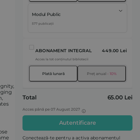
Modul Public
577 publicații
ABONAMENT INTEGRAL
449.00 Lei
Acces la tot conținutul bibliotecii
Plată lunară
Preț anual
- 10%
gnity,
nging
Total
65.00 Lei
n,
ates
Acces până pe 07 August 2027
Autentificare
ose
same
Conectează-te pentru a activa abonamentul