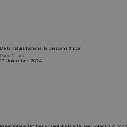
De la natura (umană) la persoana (fizică)
Radu Rizoiu
13 Noiembrie 2024
Prescripția extinctivă a dreptului la acțiunea ipotecară în cont