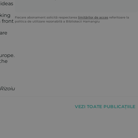
 ideas
rking
Fiecare abonament solicită respectarea
limitărilor de acces
referitoare la
 front
politica de utilizare rezonabilă a Bibliotecii Hamangiu
are
Europe.
 the
Rizoiu
VEZI TOATE PUBLICAȚIILE