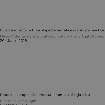
Curs de achiziții publice. Aspecte teoretice și aplicații practice.
Mircea Valentin Cârlan
,
Ionița Cochințu
,
Mihaela Agata Popesc
20 Martie 2018
Protecția europeană a drepturilor omului. Ediția a 6-a
Bianca Selejan-Guțan