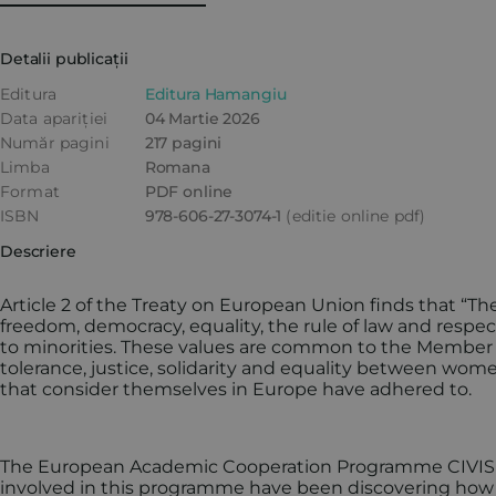
Detalii publicații
Editura
Editura Hamangiu
Data apariției
04 Martie 2026
Număr pagini
217 pagini
Limba
Romana
Format
PDF online
ISBN
978-606-27-3074-1
(editie online pdf)
Descriere
Article 2 of the Treaty on European Union finds that “Th
freedom, democracy, equality, the rule of law and respec
to minorities. These values are common to the Member St
tolerance, justice, solidarity and equality between wom
that consider themselves in Europe have adhered to.
The European Academic Cooperation Programme CIVIS is 
involved in this programme have been discovering how 