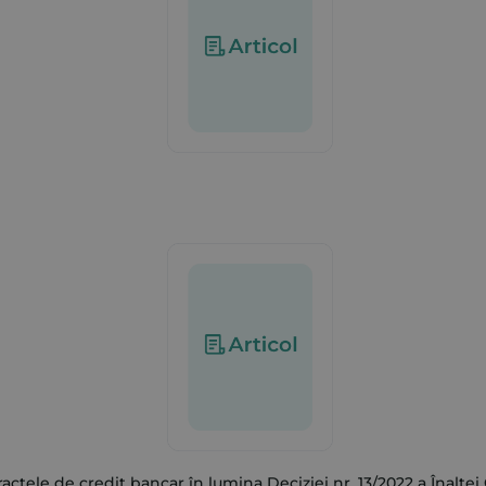
ractele de credit bancar în lumina Deciziei nr. 13/2022 a Înaltei