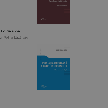
 Ediția a 2-a
u
,
Petre Lăzăroiu