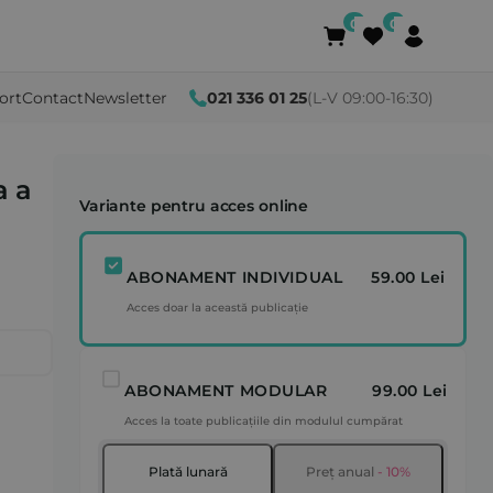
ort
Contact
Newsletter
021 336 01 25
(L-V 09:00-16:30)
a a
Variante pentru acces online
ABONAMENT INDIVIDUAL
59.00 Lei
Acces doar la această publicație
ABONAMENT MODULAR
99.00 Lei
Acces la toate publicațiile din modulul cumpărat
Plată lunară
Preț anual
- 10%