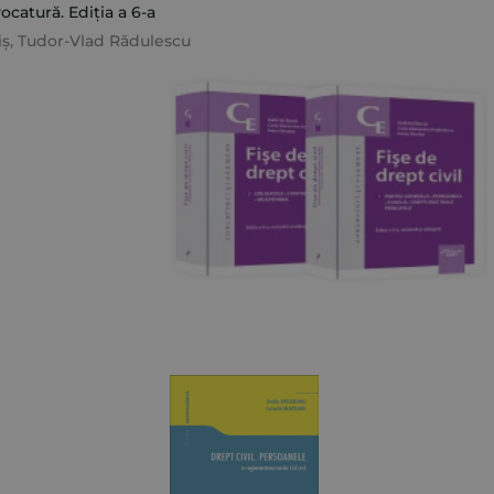
catură. Ediția a 6-a
iș
,
Tudor-Vlad Rădulescu