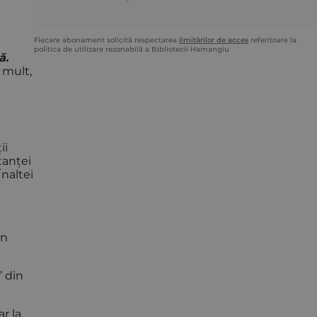
Fiecare abonament solicită respectarea
limitărilor de acces
referitoare la
politica de utilizare rezonabilă a Bibliotecii Hamangiu
ă.
 mult,
ii
tanței
Înaltei
in
” din
ar la