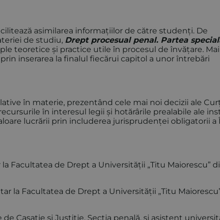
acilitează asimilarea informațiilor de către studenți. De
ateriei de studiu,
Drept procesual penal. Partea special
teoretice și practice utile în procesul de învățare. Mai
rin inserarea la finalul fiecărui capitol a unor întrebări
slative în materie, prezentând cele mai noi decizii ale Curț
ursurile în interesul legii și hotărârile prealabile ale ins
are lucrării prin includerea jurisprudenței obligatorii a 
 la Facultatea de Drept a Universității „Titu Maiorescu” d
tar la Facultatea de Drept a Universității „Titu Maiorescu
de Casație și Justiție, Secția penală, și asistent universit