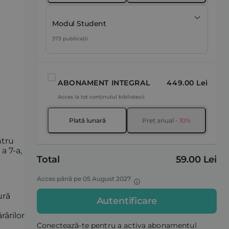
Modul Student
373 publicații
ABONAMENT INTEGRAL
449.00 Lei
Acces la tot conținutul bibliotecii
Plată lunară
Preț anual
- 10%
ntru
 a 7-a,
Total
59.00 Lei
Acces până pe 05 August 2027
ură
Autentificare
rârilor
Conectează-te pentru a activa abonamentul