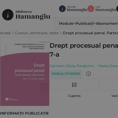
Module
Publicații
Abonamen
Acasă
Cursuri, seminare, teste
Drept procesual penal. Partea 
Drept procesual penal
7-a
Carmen-Silvia Paraschiv
Maria-Geo
MODUL STUDENT
Cuprins
Vari
INFORMAȚII PUBLICAȚIE