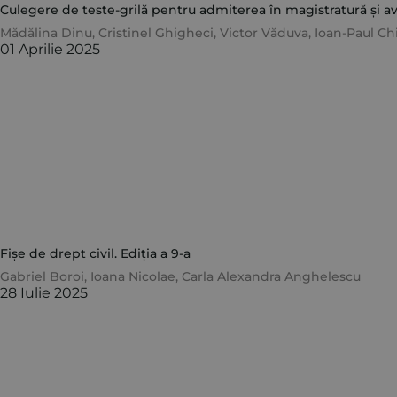
Culegere de teste-grilă pentru admiterea în magistratură și avo
Mădălina Dinu
,
Cristinel Ghigheci
,
Victor Văduva
,
Ioan-Paul Ch
01 Aprilie 2025
Fișe de drept civil. Ediția a 9-a
Gabriel Boroi
,
Ioana Nicolae
,
Carla Alexandra Anghelescu
28 Iulie 2025