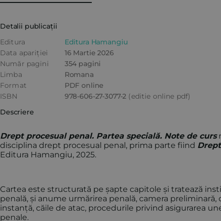
Detalii publicații
Editura
Editura Hamangiu
Data apariției
16 Martie 2026
Număr pagini
354 pagini
Limba
Romana
Format
PDF online
ISBN
978-606-27-3077-2
(editie online pdf)
Descriere
Drept procesual penal. Partea specială. Note de curs
r
disciplina drept procesual penal, prima parte fiind
Drept
Editura Hamangiu, 2025.
Cartea este structurată pe șapte capitole și tratează ins
penală, și anume urmărirea penală, camera preliminară, d
instanță, căile de atac, procedurile privind asigurarea une
penale.