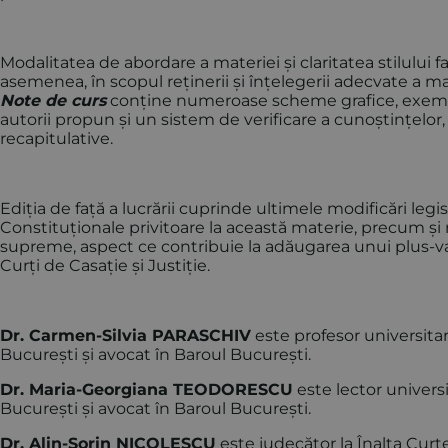
Modalitatea de abordare a materiei și claritatea stilului f
asemenea, în scopul reținerii și înțelegerii adecvate a m
Note de curs
conține numeroase scheme grafice, exemple 
autorii propun și un sistem de verificare a cunoștințelor, p
recapitulative.
Ediția de față a lucrării cuprinde ultimele modificări legi
Constituționale privitoare la această materie, precum și rec
supreme, aspect ce contribuie la adăugarea unui plus-valo
Curți de Casație și Justiție.
Dr. Carmen-Silvia PARASCHIV
este profesor universitar
București și avocat în Baroul București.
Dr. Maria-Georgiana TEODORESCU
este lector universi
București și avocat în Baroul București.
Dr. Alin-Sorin NICOLESCU
este judecător la Înalta Curte 