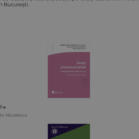
in București.
7-a
rin Nicolescu