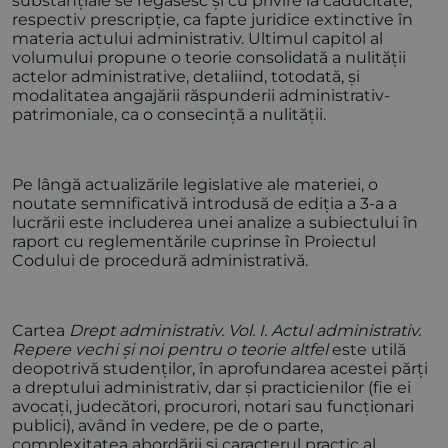
substanțiale se regăsesc și cu privire la caducitate,
respectiv prescripție, ca fapte juridice extinctive în
materia actului administrativ. Ultimul capitol al
volumului propune o teorie consolidată a nulității
actelor administrative, detaliind, totodată, și
modalitatea angajării răspunderii administrativ-
patrimoniale, ca o consecință a nulității.
Pe lângă actualizările legislative ale materiei, o
noutate semnificativă introdusă de ediția a 3-a a
lucrării este includerea unei analize a subiectului în
raport cu reglementările cuprinse în Proiectul
Codului de procedură administrativă.
Cartea
Drept administrativ. Vol. I. Actul administrativ.
Repere vechi și noi pentru o teorie altfel
este utilă
deopotrivă studenților, în aprofundarea acestei părți
a dreptului administrativ, dar și practicienilor (fie ei
avocați, judecători, procurori, notari sau funcționari
publici), având în vedere, pe de o parte,
complexitatea abordării și caracterul practic al