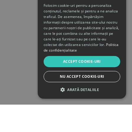
Folosim cookie-uri pentru a personaliza
conținutul, reclamele și pentru a ne analiza
traficul. De asemenea, împărtășim
informații despre utilizarea site-ului nostru
cu partenerii noștri de publicitate și analiză,
care le pot combina cu alte informații pe
care le-ați furnizat sau pe care le-au
colectat din utilizarea serviciilor lor.
Politica
de confidențialitate
ACCEPT COOKIE-URI
NU ACCEPT COOKIE-URI
ARATĂ DETALIILE
STRICT NECESARE
DE PERFORMANȚĂ
DE TARGETARE