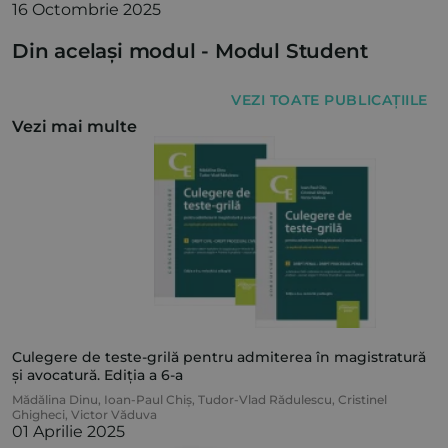
16 Octombrie 2025
Din același modul -
Modul Student
VEZI TOATE PUBLICAȚIILE
Vezi mai multe
Culegere de teste-grilă pentru admiterea în magistratură
și avocatură. Ediția a 6-a
Mădălina Dinu
,
Ioan-Paul Chiș
,
Tudor-Vlad Rădulescu
,
Cristinel
Ghigheci
,
Victor Văduva
01 Aprilie 2025