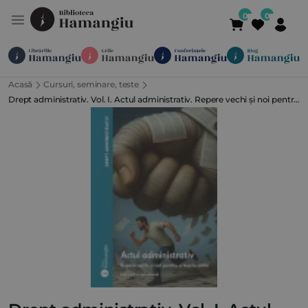
Acasă
Cursuri, seminare, teste
Module
Publicații
Abonamente
Drept administrativ. Vol. I. Actul administrativ. Repere vechi și noi pentru
Suport
Contact
Newsletter
021 336 01 25
(L-V 09:00-
o teorie altfel. Ediția a 3-a