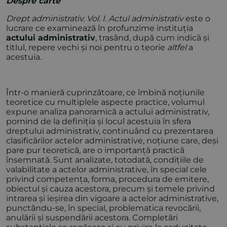
Despre carte
Drept administrativ. Vol. I. Actul administrativ
este o
lucrare ce examinează în profunzime instituția
actului administrativ
, trasând, după cum indică și
titlul, repere vechi și noi pentru o teorie
altfel
a
acestuia.
Într-o manieră cuprinzătoare, ce îmbină noțiunile
teoretice cu multiplele aspecte practice, volumul
expune analiza panoramică a actului administrativ,
pornind de la definiția și locul acestuia în sfera
dreptului administrativ, continuând cu prezentarea
clasificărilor actelor administrative, noțiune care, deși
pare pur teoretică, are o importanță practică
însemnată. Sunt analizate, totodată, condițiile de
valabilitate a actelor administrative, în special cele
privind competența, forma, procedura de emitere,
obiectul și cauza acestora, precum și temele privind
intrarea și ieșirea din vigoare a actelor administrative,
punctându-se, în special, problematica revocării,
anulării și suspendării acestora. Completări