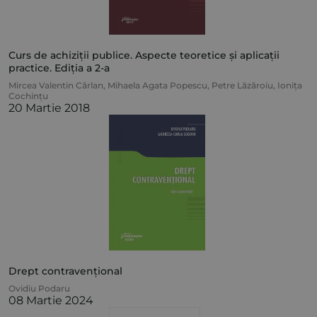
Curs de achiziții publice. Aspecte teoretice și aplicații
practice. Ediția a 2-a
Mircea Valentin Cârlan
,
Mihaela Agata Popescu
,
Petre Lăzăroiu
,
Ionița
Cochințu
20 Martie 2018
Drept contravențional
Ovidiu Podaru
08 Martie 2024