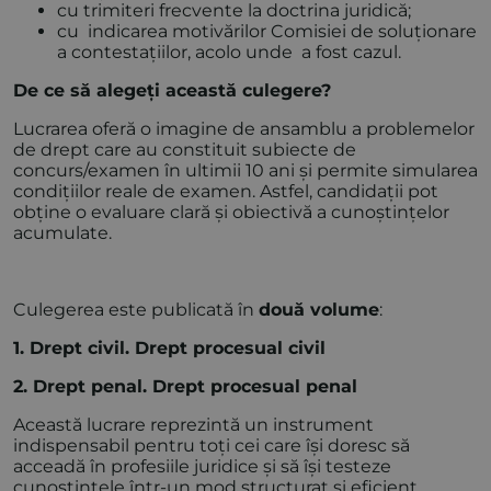
cu trimiteri frecvente la doctrina juridică;
cu indicarea motivărilor Comisiei de soluționare
a contestațiilor, acolo unde a fost cazul.
De ce să alegeți această culegere?
Lucrarea oferă o imagine de ansamblu a problemelor
de drept care au constituit subiecte de
concurs/examen în ultimii 10 ani și permite simularea
condițiilor reale de examen. Astfel, candidații pot
obține o evaluare clară și obiectivă a cunoștințelor
acumulate.
Culegerea este publicată în
două volume
:
1. Drept civil. Drept procesual civil
2. Drept penal. Drept procesual penal
Această lucrare reprezintă un instrument
indispensabil pentru toți cei care își doresc să
acceadă în profesiile juridice și să își testeze
cunoștințele într-un mod structurat și eficient.