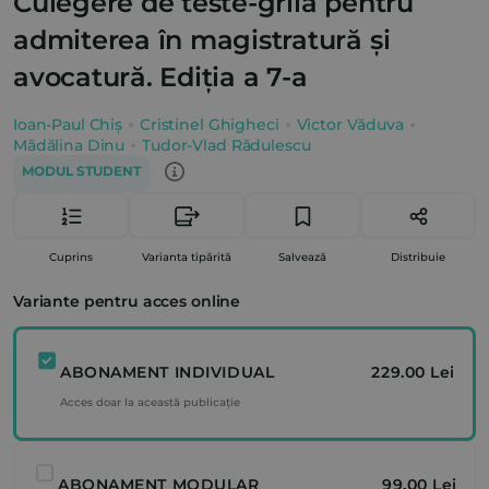
Culegere de teste-grilă pentru
admiterea în magistratură și
avocatură. Ediția a 7-a
Ioan-Paul Chiș
Cristinel Ghigheci
Victor Văduva
Mădălina Dinu
Tudor-Vlad Rădulescu
MODUL STUDENT
Cuprins
Varianta tipărită
Salvează
Distribuie
Variante pentru acces online
ABONAMENT INDIVIDUAL
229.00 Lei
Acces doar la această publicație
ABONAMENT MODULAR
99.00 Lei