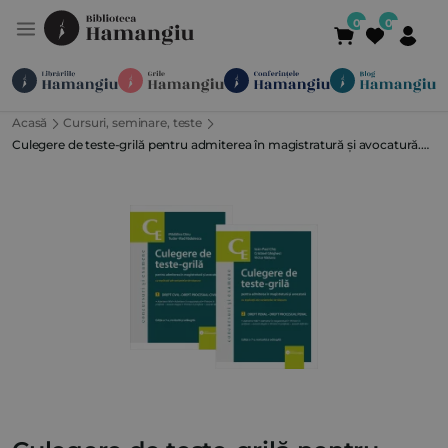
Acasă
Cursuri, seminare, teste
Module
Publicații
Abonamente
Culegere de teste-grilă pentru admiterea în magistratură și avocatură.
Suport
Contact
Newsletter
021 336 01 25
(L-V 09:00-
Ediția a 7-a