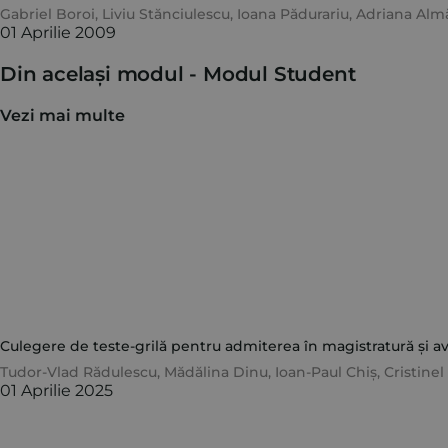
Gabriel Boroi
,
Liviu Stănciulescu
,
Ioana Pădurariu
,
Adriana Alm
01 Aprilie 2009
Din același modul -
Modul Student
Vezi mai multe
Culegere de teste-grilă pentru admiterea în magistratură și avo
Tudor-Vlad Rădulescu
,
Mădălina Dinu
,
Ioan-Paul Chiș
,
Cristine
01 Aprilie 2025