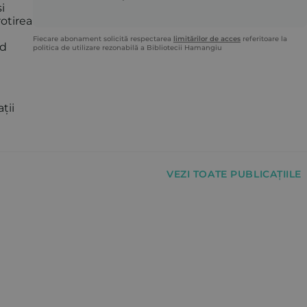
i
rotirea
Fiecare abonament solicită respectarea
limitărilor de acces
referitoare la
nd
politica de utilizare rezonabilă a Bibliotecii Hamangiu
ții
VEZI TOATE PUBLICAȚIILE