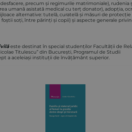
și desfacere, precum și regimurile matrimoniale), rudenia ș
cerea umană asistată medical cu terț donator), adopția, oc
ijloace alternative: tutelă, curatelă și măsuri de protecție
 foștii soți, între părinți și copii) și aspecte generale privi
vilă
este destinat în special studenților Facultății de Rela
Nicolae Titulescu” din București, Programul de Studii
pt a aceleiași instituții de învățământ superior.