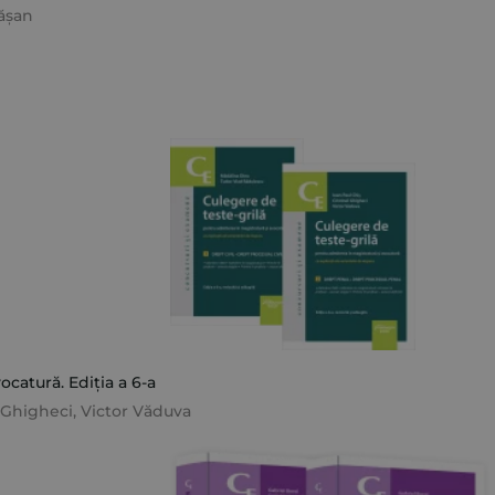
ășan
catură. Ediția a 6-a
l Ghigheci
,
Victor Văduva