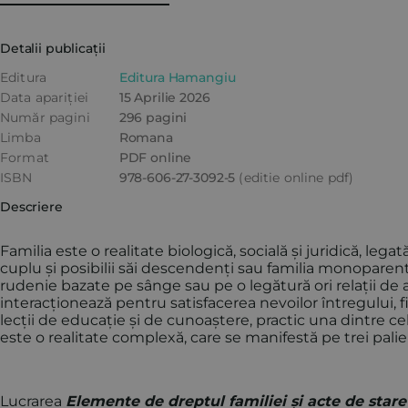
Detalii publicații
Editura
Editura Hamangiu
Data apariției
15 Aprilie 2026
Număr pagini
296 pagini
Limba
Romana
Format
PDF online
ISBN
978-606-27-3092-5
(editie online pdf)
Descriere
Familia este o realitate biologică, socială și juridică, le
cuplu și posibilii săi descendenți sau familia monoparental
rudenie bazate pe sânge sau pe o legătură ori relații de a
interacționează pentru satisfacerea nevoilor întregului, f
lecții de educație și de cunoaștere, practic una dintre 
este o realitate complexă, care se manifestă pe trei paliere:
Lucrarea
Elemente de dreptul familiei și acte de stare 