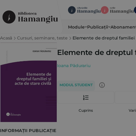
Module
Publicații
Abonamen
Acasă
Cursuri, seminare, teste
Elemente de dreptul familiei ș
Elemente de dreptul fa
Ioana Pădurariu
MODUL STUDENT
Cuprins
Vari
INFORMAȚII PUBLICAȚIE