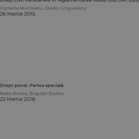
Drept civil. Persoanele în reglementarea noului Cod civil. Ediți
Cornelia Munteanu
,
Ovidiu Ungureanu
26 Martie 2015
Drept penal. Partea specială
Radu Bodea
,
Bogdan Bodea
22 Martie 2018