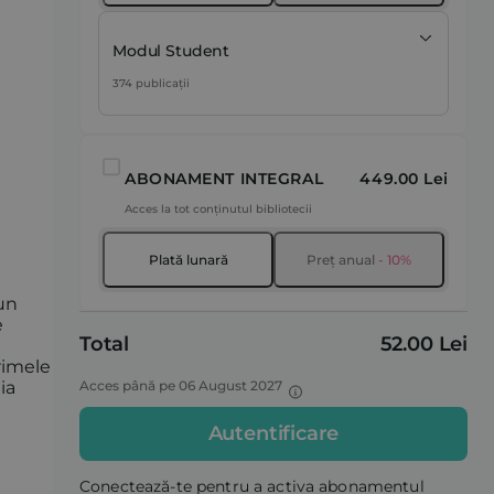
Modul Student
374 publicații
ABONAMENT INTEGRAL
449.00 Lei
Acces la tot conținutul bibliotecii
Plată lunară
Preț anual
- 10%
 un
e
Total
52.00 Lei
rimele
ia
Acces până pe 06 August 2027
Autentificare
Conectează-te pentru a activa abonamentul