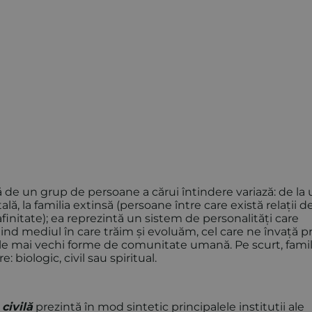
gată de un grup de persoane a cărui întindere variază: de la
ă, la familia extinsă (persoane între care există relații d
finitate); ea reprezintă un sistem de personalități care
iind mediul în care trăim și evoluăm, cel care ne învață p
cele mai vechi forme de comunitate umană. Pe scurt, famil
 biologic, civil sau spiritual.
civilă
prezintă în mod sintetic principalele instituții ale