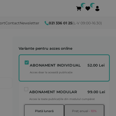
ort
Contact
Newsletter
021 336 01 25
(L-V 09:00-16:30)
Variante pentru acces online
ABONAMENT INDIVIDUAL
52.00 Lei
Acces doar la această publicație
ABONAMENT MODULAR
99.00 Lei
Acces la toate publicațiile din modulul cumpărat
Plată lunară
Preț anual
- 10%