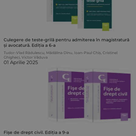
Culegere de teste-grilă pentru admiterea în magistratură
și avocatură. Ediția a 6-a
Tudor-Vlad Rădulescu
,
Mădălina Dinu
,
Ioan-Paul Chiș
,
Cristinel
Ghigheci
,
Victor Văduva
01 Aprilie 2025
Fișe de drept civil. Ediția a 9-a