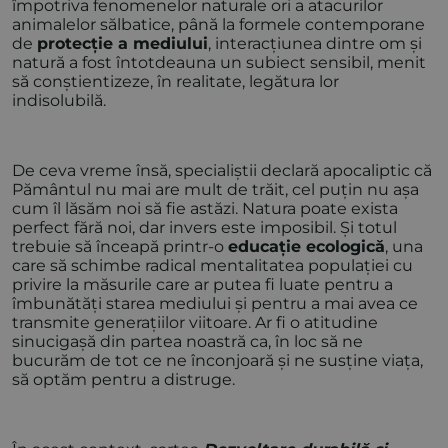
împotriva fenomenelor naturale ori a atacurilor
animalelor sălbatice, până la formele contemporane
de
protecție a mediului
, interacțiunea dintre om și
natură a fost întotdeauna un subiect sensibil, menit
să conștientizeze, în realitate, legătura lor
indisolubilă.
De ceva vreme însă, specialiștii declară apocaliptic că
Pământul nu mai are mult de trăit, cel puțin nu așa
cum îl lăsăm noi să fie astăzi. Natura poate exista
perfect fără noi, dar invers este imposibil. Și totul
trebuie să înceapă printr-o
educație ecologică
, una
care să schimbe radical mentalitatea populației cu
privire la măsurile care ar putea fi luate pentru a
îmbunătăți starea mediului și pentru a mai avea ce
transmite generațiilor viitoare. Ar fi o atitudine
sinucigașă din partea noastră ca, în loc să ne
bucurăm de tot ce ne înconjoară și ne susține viața,
să optăm pentru a distruge.