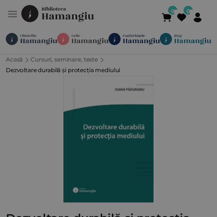
Acasă
Cursuri, seminare, teste
Module
Publicații
Abonamente
Dezvoltare durabilă și protecția mediului
Suport
Contact
Newsletter
021 336 01 25
(L-V 09:00-