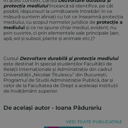
În acest context, cartea
Dezvoltare durabilă și
protecția mediului
încearcă să identifice, pe cât
posibil, răspunsuri la următoarele întrebări: în ce
măsură suntem aliniați cu tot ce înseamnă protecția
mediului, cu scopul normelor juridice de
protecție a
mediului
și ce ne spune chiar mediul, evident, nu
prin cuvinte, ci prin elementele sale principale (aer,
apă, sol și subsol, plante și animale etc.)?
Cursul
Dezvoltare durabilă și protecția mediului
este destinat în special studenților Facultății de
Relații Internaționale și Administrație din cadrul
Universității „Nicolae Titulescu” din București,
Programul de Studii Administrație Publică, dar și
celor de la Facultatea de Drept a aceleiași instituții
de învățământ superior.
De același autor -
Ioana Pădurariu
VEZI TOATE PUBLICAȚIILE