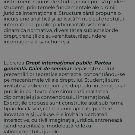
instrument riguros de studiu, conceput să ghideze
studenții prin temele fundamentale ale ordinii
juridice internaționale. Structura cărții propune o
incursiune analitică și aplicată în nucleul dreptului
internațional public: particularități sistemice,
dinamica normativă, diversitatea subiectelor de
drept, tranziții de suveranitate, răspundere
internațională, sancțiuni ș.a.
Lucrarea
Drept internațional public. Partea
generală. Caiet de seminar
depășește cadrul
prezentărilor teoretice abstracte, concentrându-se
pe mecanismele vii ale dreptului. Studenții sunt
invitați să aplice noțiuni ale dreptului internațional
public în contexte care simulează realitatea
diplomației și a contenciosului internațional.
Exercițiile propuse sunt construite atât sub forma
tiparelor clasice, cât și a unor aplicații practice
inovatoare și jucăușe. Ele invită la dezbateri
interactive, cultivă imaginația juridică, antrenează
gândirea critică și modelează reflexul
raționamentului juridic.