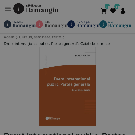
Acasă
Cursuri, seminare, teste
Module
Publicații
Abonamente
Drept internațional public. Partea generală. Caiet de seminar
Suport
Contact
Newsletter
021 336 01 25
(L-V 09:00-