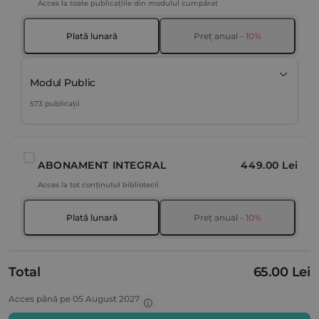
Acces la toate publicațiile din modulul cumpărat
Plată lunară
Preț anual
- 10%
Modul Public
573 publicații
ABONAMENT INTEGRAL
449.00 Lei
Acces la tot conținutul bibliotecii
Plată lunară
Preț anual
- 10%
Total
65.00 Lei
Acces până pe 05 August 2027