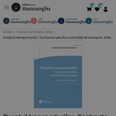
Acasă
Cursuri, seminare, teste
Module
Publicații
Abonamente
Dreptul transporturilor. Contracte specifice activității de transport. Ediția
Suport
Contact
Newsletter
021 336 01 25
(L-V 09:00-
a 8-a