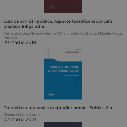
Curs de achiziții publice. Aspecte teoretice și aplicații
practice. Ediția a 2-a
Petre Lăzăroiu
,
Mircea Valentin Cârlan
,
Ionița Cochințu
,
Mihaela Agata
Popescu
20 Martie 2018
Protecția europeană a drepturilor omului. Ediția a 6-a
Bianca Selejan-Guțan
07 Martie 2023