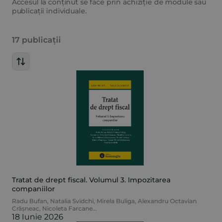
Accesul la conținut se face prin achiziție de module sau
publicații individuale.
17 publicații
Tratat de drept fiscal. Volumul 3. Impozitarea
companiilor
Radu Bufan
,
Natalia Svidchi
,
Mirela Buliga
,
Alexandru Octavian
Crâșneac
,
Nicoleta Farcane
...
18 Iunie 2026