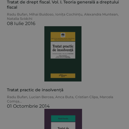
Tratat de drept fiscal. Vol. I. Teoria generală a dreptului
fiscal
Radu Bufan
,
Mihai Buidoso
,
Ionița Cochințu
,
Alexandra Muntean
,
Natalia Svidchi
08 Iulie 2016
Tratat practic de insolvență
Radu Bufan
,
Lucian Bercea
,
Anca Buta
,
Cristian Clipa
,
Marcela
Comșa
...
01 Octombrie 2014